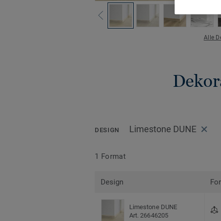
Alle 
Dekora
Limestone DUNE
DESIGN
1 Format
Design
Fo
Limestone DUNE
Art. 26646205