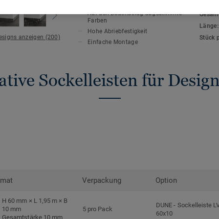
HAUPTMERKMALE
TECHN
Auf den Bodenbelag abgestimmte
Gesamt
Farben
Länge
Hohe Abriebfestigkeit
Designs anzeigen (200)
Stück 
Einfache Montage
tive Sockelleisten für Desi
rmat
Verpackung
Option
H 60 mm × L 1,95 m × B
DUNE
-
Sockelleiste L
10 mm
5 pro Pack
60x10
Gesamtstärke 10 mm