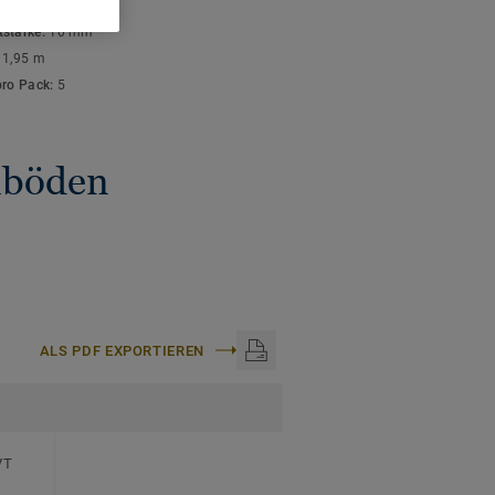
ISCHE DATEN
stärke:
10 mm
:
1,95 m
pro Pack:
5
gnböden
ALS PDF EXPORTIEREN
VT