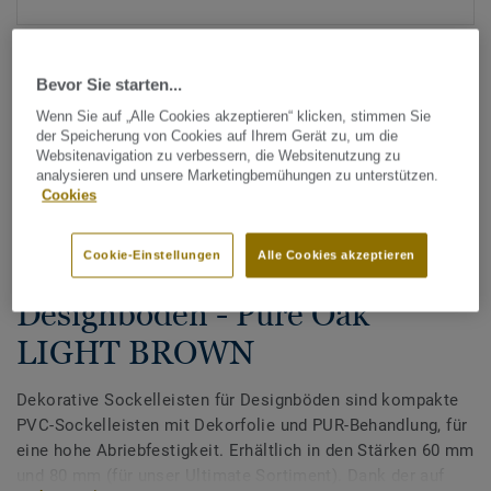
Bevor Sie starten...
Wenn Sie auf „Alle Cookies akzeptieren“ klicken, stimmen Sie
der Speicherung von Cookies auf Ihrem Gerät zu, um die
Websitenavigation zu verbessern, die Websitenutzung zu
analysieren und unsere Marketingbemühungen zu unterstützen.
Alle Designs anzeigen (200)
Cookies
Zubehör
Cookie-Einstellungen
Alle Cookies akzeptieren
Dekorative Sockelleisten für
Designböden - Pure Oak
LIGHT BROWN
Dekorative Sockelleisten für Designböden sind kompakte
PVC-Sockelleisten mit Dekorfolie und PUR-Behandlung, für
eine hohe Abriebfestigkeit. Erhältlich in den Stärken 60 mm
und 80 mm (für unser Ultimate Sortiment). Dank der auf