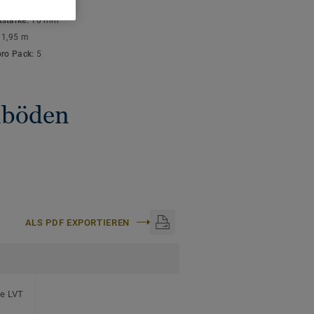
ISCHE DATEN
stärke:
10 mm
:
1,95 m
pro Pack:
5
gnböden
ALS PDF EXPORTIEREN
te LVT