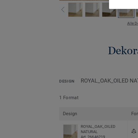
Alle 
Dekora
ROYAL_OAK_OILED N
DESIGN
1 Format
Design
Fo
ROYAL_OAK_OILED
NATURAL
Art. 26646219