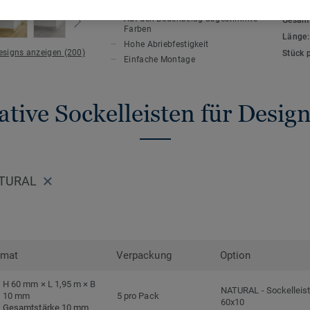
HAUPTMERKMALE
TECHN
Auf den Bodenbelag abgestimmte
Gesamt
Farben
Länge
Hohe Abriebfestigkeit
Designs anzeigen (200)
Stück 
Einfache Montage
tive Sockelleisten für Desi
ATURAL
rmat
Verpackung
Option
H 60 mm × L 1,95 m × B
NATURAL
-
Sockelleis
10 mm
5 pro Pack
60x10
Gesamtstärke 10 mm