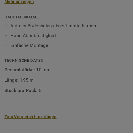
Mehr anzeigen
unsere Designböden abgestimmten Farben sorgen Sie für
ein perfektes Finish.
HAUPTMERKMALE
Auf den Bodenbelag abgestimmte Farben
Hohe Abriebfestigkeit
Einfache Montage
TECHNISCHE DATEN
Gesamtstärke:
10 mm
Länge:
1,95 m
Stück pro Pack:
5
Zum Vergleich hinzufügen