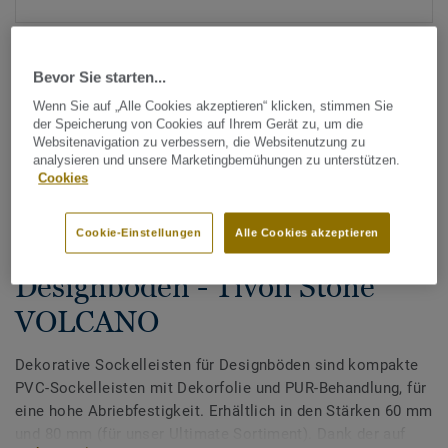
Bevor Sie starten...
Wenn Sie auf „Alle Cookies akzeptieren“ klicken, stimmen Sie
der Speicherung von Cookies auf Ihrem Gerät zu, um die
Websitenavigation zu verbessern, die Websitenutzung zu
analysieren und unsere Marketingbemühungen zu unterstützen.
Alle Designs anzeigen (200)
Cookies
Zubehör
Cookie-Einstellungen
Alle Cookies akzeptieren
Dekorative Sockelleisten für
Designböden - Tivoli Stone
VOLCANO
Dekorative Sockelleisten für Designböden sind kompakte
PVC-Sockelleisten mit Dekorfolie und PUR-Behandlung, für
eine hohe Abriebfestigkeit. Erhältlich in den Stärken 60 mm
und 80 mm (für unser Ultimate Sortiment). Dank der auf