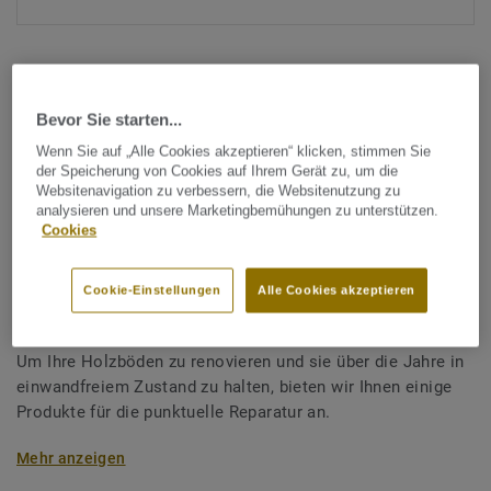
Bevor Sie starten...
Wenn Sie auf „Alle Cookies akzeptieren“ klicken, stimmen Sie
der Speicherung von Cookies auf Ihrem Gerät zu, um die
Alle Designs anzeigen (21)
Websitenavigation zu verbessern, die Websitenutzung zu
analysieren und unsere Marketingbemühungen zu unterstützen.
Cookies
Zubehör
Zubehör Renovierung
Cookie-Einstellungen
Alle Cookies akzeptieren
Holzböden - Einzelfriese Eiche
Um Ihre Holzböden zu renovieren und sie über die Jahre in
einwandfreiem Zustand zu halten, bieten wir Ihnen einige
Produkte für die punktuelle Reparatur an.
Mehr anzeigen
Unsere Reparaturboxen enthalten Schmelzkit in
verschiedenen Farben. Diese können gemischt werden,