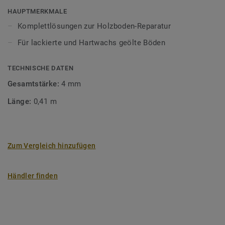
um den perfekten Farbton zu erzielen. Der Schmelzkit
HAUPTMERKMALE
wird auf die lokale Fehlstelle aufgetragen und mit
Komplettlösungen zur Holzboden-Reparatur
Reparaturlack versiegelt.
Für lackierte und Hartwachs geölte Böden
Unser Holzkitt ist in einem breiten Farbspektrum
erhältlich. Er wird auf die zu reparierende Stelle
TECHNISCHE DATEN
aufgetragen und mit Reparaturlack versiegelt.
Gesamtstärke:
4 mm
Holz ist ein Naturprodukt. Abweichungen in Farbe und
Länge:
0,41 m
Struktur sind unvermeidbar.
Zum Vergleich hinzufügen
Händler finden