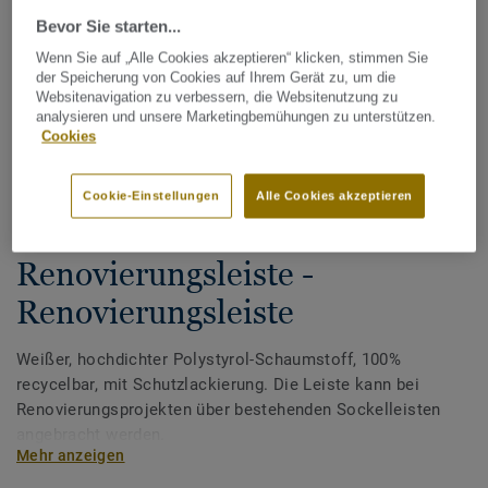
Bevor Sie starten...
Wenn Sie auf „Alle Cookies akzeptieren“ klicken, stimmen Sie
der Speicherung von Cookies auf Ihrem Gerät zu, um die
Websitenavigation zu verbessern, die Websitenutzung zu
analysieren und unsere Marketingbemühungen zu unterstützen.
Cookies
Alle Designs anzeigen (2)
Cookie-Einstellungen
Alle Cookies akzeptieren
Zubehör
Renovierungsleiste -
Renovierungsleiste
Weißer, hochdichter Polystyrol-Schaumstoff, 100%
recycelbar, mit Schutzlackierung. Die Leiste kann bei
Renovierungsprojekten über bestehenden Sockelleisten
angebracht werden.
Mehr anzeigen