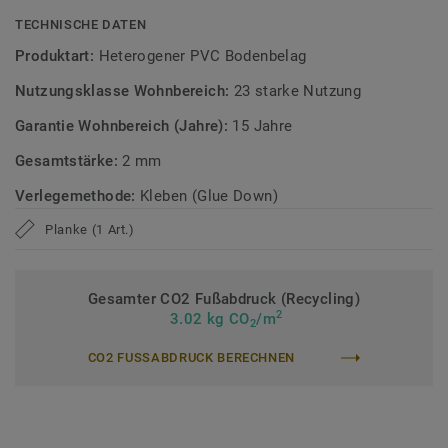
TECHNISCHE DATEN
Zirkulär gedacht
Produktart:
Heterogener PVC Bodenbelag
Hergestellt in Europa mit 37 % Recyclinganteil und zu 100%
Nutzungsklasse Wohnbereich:
23 starke Nutzung
recycelbar. Zudem ist der Bodenbelag phthalatfrei und
weist sehr niedrige VOC-Emissionen auf, geprüft nach
Garantie Wohnbereich (Jahre):
15 Jahre
anerkannten Standards.
Gesamtstärke:
2 mm
>> Erfahren Sie mehr über Tarkett Klebevinyl.
Verlegemethode:
Kleben (Glue Down)
Planke (1 Art.)
Gesamter CO2 Fußabdruck (Recycling)
2
3.02 kg CO
/m
2
CO2 FUSSABDRUCK BERECHNEN