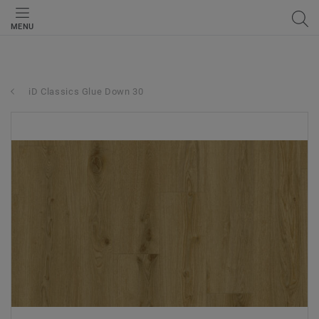
MENU
iD Classics Glue Down 30