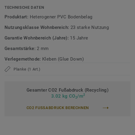
TECHNISCHE DATEN
Zirkulär gedacht
Produktart:
Heterogener PVC Bodenbelag
Hergestellt in Europa mit 37 % Recyclinganteil und zu 100%
Nutzungsklasse Wohnbereich:
23 starke Nutzung
recycelbar. Zudem ist der Bodenbelag phthalatfrei und
weist sehr niedrige VOC-Emissionen auf, geprüft nach
Garantie Wohnbereich (Jahre):
15 Jahre
anerkannten Standards.
Gesamtstärke:
2 mm
>> Erfahren Sie mehr über Tarkett Klebevinyl.
Verlegemethode:
Kleben (Glue Down)
Planke (1 Art.)
Gesamter CO2 Fußabdruck (Recycling)
2
3.02 kg CO
/m
2
CO2 FUSSABDRUCK BERECHNEN