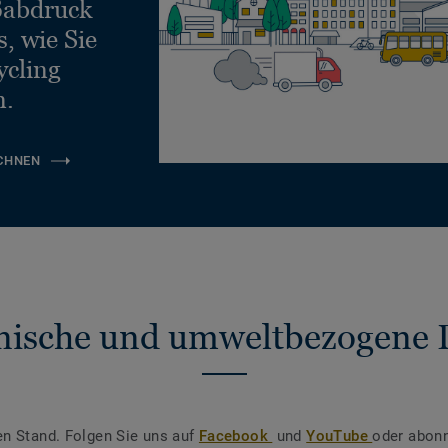
ßabdruck
, wie Sie
ycling
n.
CHNEN
nische und umweltbezogene 
en Stand. Folgen Sie uns auf
Facebook
und
YouTube
oder abonn