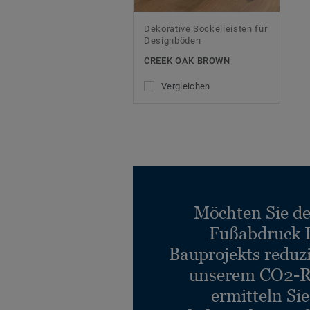
Dekorative Sockelleisten für
Designböden
CREEK OAK BROWN
Vergleichen
Möchten Sie d
Fußabdruck 
Bauprojekts reduz
unserem CO2-R
ermitteln Si