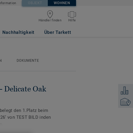
OBJEKT
WOHNEN
nformation
Händler finden
Hilfe
 Mini Plank
Nachhaltigkeit
Über Tarkett
N
DOKUMENTE
- Delicate Oak
Zum Ver
Händler
 belegt den 1.Platz beim
‘ von TEST BILD inden
n.