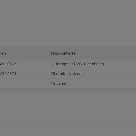
men
Produktwerte
SO 10582
Heterogener PVC Bodenbelag
SO 10874
23 starke Nutzung
15 Jahre