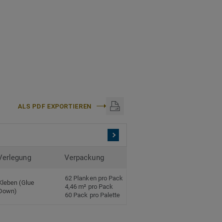
halatfrei und weist sehr
ch anerkannten
nyl.
ALS PDF EXPORTIEREN
Verlegung
Verpackung
62 Planken pro Pack
Kleben (Glue
4,46 m² pro Pack
Down)
60 Pack pro Palette