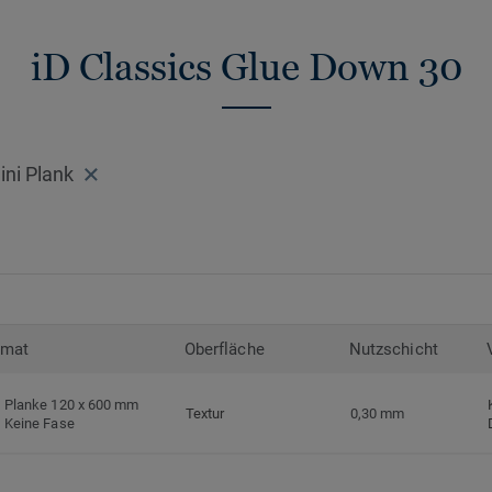
recycelbar. Zudem ist der Bodenbelag pht
niedrige VOC-Emissionen auf, geprüft na
iD Classics Glue Down 30
Standards.
>> Erfahren Sie mehr über Tarkett Klebevi
ni Plank
rmat
Oberfläche
Nutzschicht
Planke 120 x 600 mm
Textur
0,30 mm
Keine Fase