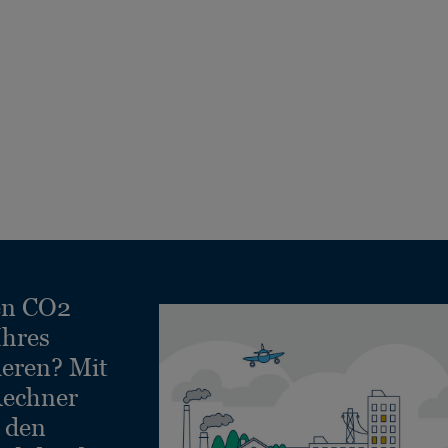
en CO2
Ihres
ieren? Mit
echner
e den