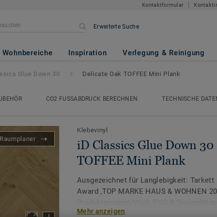
Kontaktformular
Kontakti
Erweiterte Suche
 Down 30
- Delicate Oak TOFFEE
Wohnbereiche
Inspiration
Verlegung & Reinigung
assics Glue Down 30
Delicate Oak TOFFEE Mini Plank
UBEHÖR
CO2 FUSSABDRUCK BERECHNEN
TECHNISCHE DATE
Klebevinyl
Raumplaner
iD Classics Glue Down 30 
TOFFEE Mini Plank
Ausgezeichnet für Langlebigkeit: Tarkett
Award ‚TOP MARKE HAUS & WOHNEN 2026
Produktgruppen Vinyl, PVC & Designböde
Mehr anzeigen