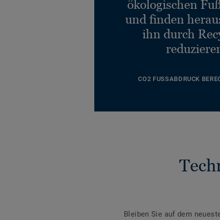
ökologischen Fu
und finden heraus
ihn durch Rec
reduziere
CO2 FUSSABDRUCK BERE
Tech
Bleiben Sie auf dem neuest