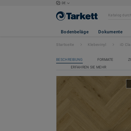
DE
iD Classics Glue
Bodenbeläge
Dokumente
Startseite
Klebevinyl
iD Cl
BESCHREIBUNG
FORMATE
Z
ERFAHREN SIE MEHR