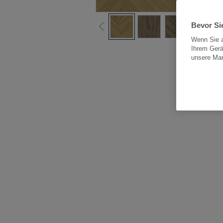
Bevor Sie
Wenn Sie a
Ihrem Gerä
Alle
unsere Ma