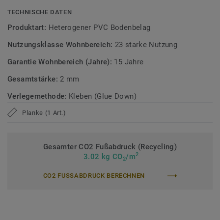
TECHNISCHE DATEN
Zirkulär gedacht
Produktart:
Heterogener PVC Bodenbelag
Hergestellt in Europa mit 37 % Recyclinganteil und zu 100%
Nutzungsklasse Wohnbereich:
23 starke Nutzung
recycelbar. Zudem ist der Bodenbelag phthalatfrei und
weist sehr niedrige VOC-Emissionen auf, geprüft nach
Garantie Wohnbereich (Jahre):
15 Jahre
anerkannten Standards.
Gesamtstärke:
2 mm
>> Erfahren Sie mehr über Tarkett Klebevinyl.
Verlegemethode:
Kleben (Glue Down)
Planke (1 Art.)
Gesamter CO2 Fußabdruck (Recycling)
2
3.02 kg CO
/m
2
CO2 FUSSABDRUCK BERECHNEN