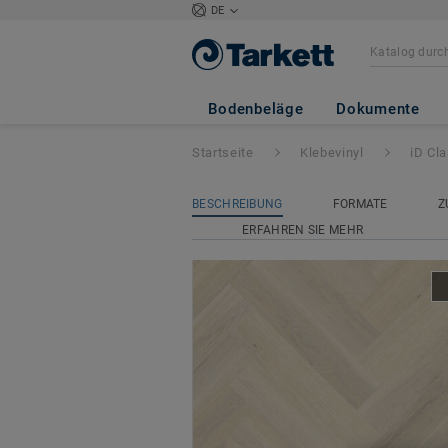
DE
iD Classics Glue
Bodenbeläge
Dokumente
Startseite
Klebevinyl
iD Cl
BESCHREIBUNG
FORMATE
Z
ERFAHREN SIE MEHR