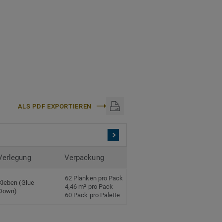
halatfrei und weist sehr
ch anerkannten
nyl.
ALS PDF EXPORTIEREN
Verlegung
Verpackung
62 Planken pro Pack
Kleben (Glue
4,46 m² pro Pack
Down)
60 Pack pro Palette