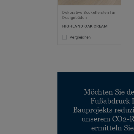
Dekorative Sockelleisten für
Designböden
HIGHLAND OAK CREAM
Vergleichen
Möchten Sie d
Fußabdruck 
Bauprojekts reduz
unserem CO2-R
ermitteln Si