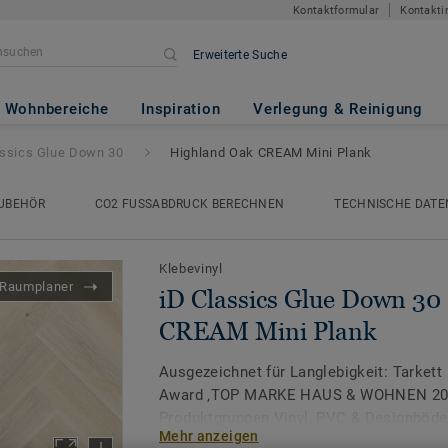
Kontaktformular
Kontakti
Erweiterte Suche
 Down 30
- Highland Oak CREAM
Wohnbereiche
Inspiration
Verlegung & Reinigung
assics Glue Down 30
Highland Oak CREAM Mini Plank
UBEHÖR
CO2 FUSSABDRUCK BERECHNEN
TECHNISCHE DATE
Klebevinyl
Raumplaner
iD Classics Glue Down 30
CREAM Mini Plank
Ausgezeichnet für Langlebigkeit: Tarkett
Award ‚TOP MARKE HAUS & WOHNEN 2026
Produktgruppen Vinyl, PVC & Designböde
Mehr anzeigen