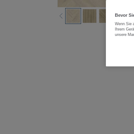
Bevor Sie
Wenn Sie a
Ihrem Gerä
Alle
unsere Ma