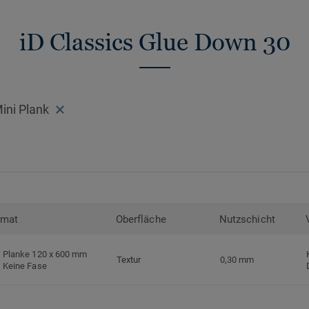
recycelbar. Zudem ist der Bodenbelag pht
niedrige VOC-Emissionen auf, geprüft na
iD Classics Glue Down 30
Standards.
>> Erfahren Sie mehr über Tarkett Klebevi
ini Plank
rmat
Oberfläche
Nutzschicht
Planke 120 x 600 mm
Textur
0,30 mm
Keine Fase