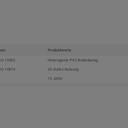
men
Produktwerte
SO 10582
Heterogener PVC Bodenbelag
SO 10874
23 starke Nutzung
15 Jahre