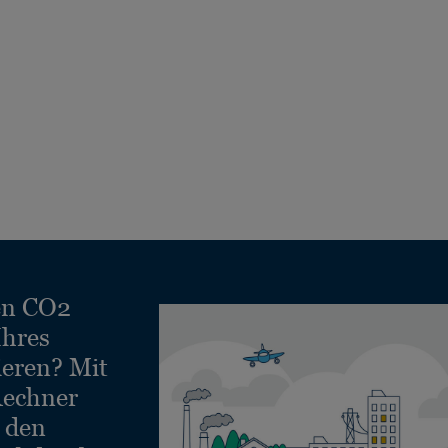
en CO2
Ihres
ieren? Mit
echner
e den