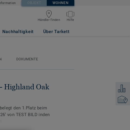
OBJEKT
WOHNEN
nformation
Händler finden
Hilfe
 Mini Plank
Nachhaltigkeit
Über Tarkett
N
DOKUMENTE
 - Highland Oak
Zum Ver
Händler
 belegt den 1.Platz beim
‘ von TEST BILD inden
n.