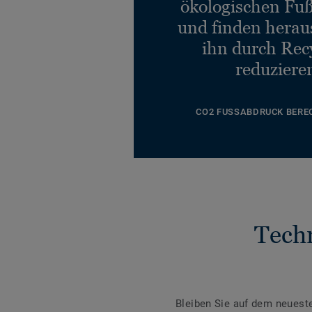
ökologischen Fu
und finden heraus
ihn durch Rec
reduziere
CO2 FUSSABDRUCK BERE
Tech
Bleiben Sie auf dem neuest