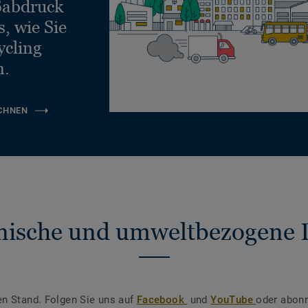
ßabdruck
, wie Sie
ycling
n.
CHNEN
nische und umweltbezogene 
en Stand. Folgen Sie uns auf
Facebook
und
YouTube
oder abonn