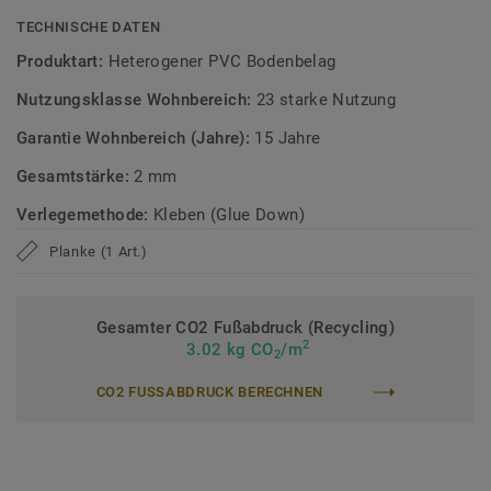
TECHNISCHE DATEN
Zirkulär gedacht
Produktart:
Heterogener PVC Bodenbelag
Hergestellt in Europa mit 37 % Recyclinganteil und zu 100%
Nutzungsklasse Wohnbereich:
23 starke Nutzung
recycelbar. Zudem ist der Bodenbelag phthalatfrei und
weist sehr niedrige VOC-Emissionen auf, geprüft nach
Garantie Wohnbereich (Jahre):
15 Jahre
anerkannten Standards.
Gesamtstärke:
2 mm
>> Erfahren Sie mehr über Tarkett Klebevinyl.
Verlegemethode:
Kleben (Glue Down)
Planke (1 Art.)
Gesamter CO2 Fußabdruck (Recycling)
2
3.02 kg CO
/m
2
CO2 FUSSABDRUCK BERECHNEN