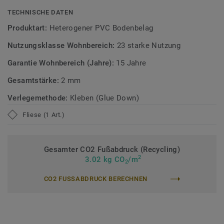
TECHNISCHE DATEN
Zirkulär gedacht
Produktart:
Heterogener PVC Bodenbelag
Hergestellt in Europa mit 37 % Recyclinganteil und zu 100%
Nutzungsklasse Wohnbereich:
23 starke Nutzung
recycelbar. Zudem ist der Bodenbelag phthalatfrei und
weist sehr niedrige VOC-Emissionen auf, geprüft nach
Garantie Wohnbereich (Jahre):
15 Jahre
anerkannten Standards.
Gesamtstärke:
2 mm
>> Erfahren Sie mehr über Tarkett Klebevinyl.
Verlegemethode:
Kleben (Glue Down)
Fliese (1 Art.)
Gesamter CO2 Fußabdruck (Recycling)
2
3.02 kg CO
/m
2
CO2 FUSSABDRUCK BERECHNEN