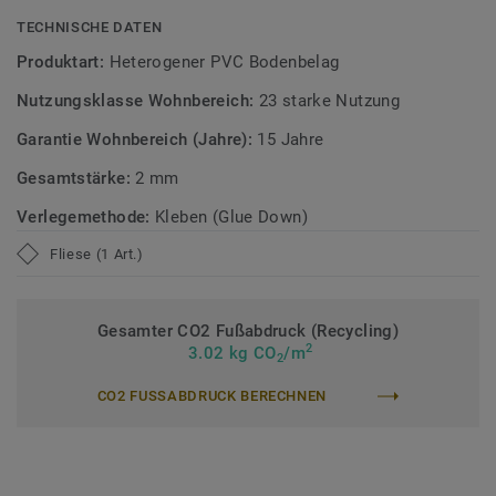
TECHNISCHE DATEN
Zirkulär gedacht
Produktart:
Heterogener PVC Bodenbelag
Hergestellt in Europa mit 37 % Recyclinganteil und zu 100%
Nutzungsklasse Wohnbereich:
23 starke Nutzung
recycelbar. Zudem ist der Bodenbelag phthalatfrei und
weist sehr niedrige VOC-Emissionen auf, geprüft nach
Garantie Wohnbereich (Jahre):
15 Jahre
anerkannten Standards.
Gesamtstärke:
2 mm
>> Erfahren Sie mehr über Tarkett Klebevinyl.
Verlegemethode:
Kleben (Glue Down)
Fliese (1 Art.)
Gesamter CO2 Fußabdruck (Recycling)
2
3.02 kg CO
/m
2
CO2 FUSSABDRUCK BERECHNEN