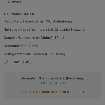
Nutzung
Flecken und Abrieb – ideal für das tägliche Leben.
TECHNISCHE DATEN
Zirkulär gedacht
Produktart:
Heterogener PVC Bodenbelag
Hergestellt in Europa mit 37 % Recyclinganteil und zu 100%
Nutzungsklasse Wohnbereich:
23 starke Nutzung
recycelbar. Zudem ist der Bodenbelag phthalatfrei und
weist sehr niedrige VOC-Emissionen auf, geprüft nach
Garantie Wohnbereich (Jahre):
15 Jahre
anerkannten Standards.
Gesamtstärke:
2 mm
>> Erfahren Sie mehr über Tarkett Klebevinyl.
Verlegemethode:
Kleben (Glue Down)
Planke (1 Art.)
Gesamter CO2 Fußabdruck (Recycling)
2
3.02 kg CO
/m
2
CO2 FUSSABDRUCK BERECHNEN