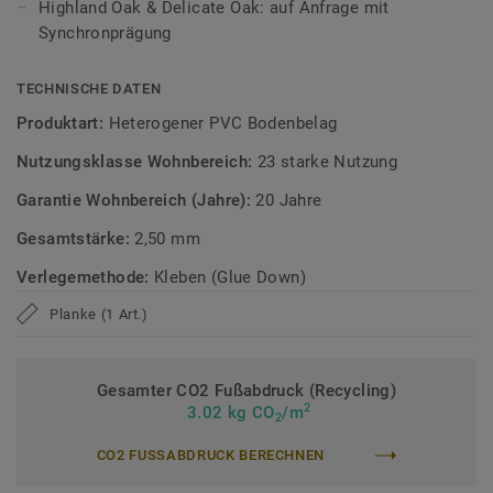
Highland Oak & Delicate Oak: auf Anfrage mit
Die Tektanium-Oberfläche sorgt für eine authentische,
Synchronprägung
ultramatte Optik und schützt den Boden zuverlässig vor
Kratzern, Flecken und Abrieb – ideal für stark genutzte
Wohnbereiche.
TECHNISCHE DATEN
Produktart:
Heterogener PVC Bodenbelag
Zirkulär gedacht
Nutzungsklasse Wohnbereich:
23 starke Nutzung
Hergestellt in Europa mit 36 % Recyclinganteil und zu 100%
Garantie Wohnbereich (Jahre):
20 Jahre
recycelbar. Zudem ist der Bodenbelag phthalatfrei und
weist sehr niedrige VOC-Emissionen auf, geprüft nach
Gesamtstärke:
2,50 mm
anerkannten Standards.
Verlegemethode:
Kleben (Glue Down)
iD Classics Glue Down ist auch mit 0,70 mm
Planke (1 Art.)
Nutzschichtstärke verfügbar, geeignet für den Einsatz im
Objekt (
Link zur Kollektion
).
Gesamter CO2 Fußabdruck (Recycling)
>> Erfahren Sie mehr über Tarkett Klebevinyl.
2
3.02 kg CO
/m
2
CO2 FUSSABDRUCK BERECHNEN