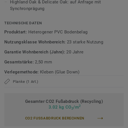
Highland Oak & Delicate Oak: auf Anfrage mit
Die Tektanium-Oberfläche sorgt für eine authentische,
Synchronprägung
ultramatte Optik und schützt den Boden zuverlässig vor
Kratzern, Flecken und Abrieb – ideal für stark genutzte
Wohnbereiche.
TECHNISCHE DATEN
Produktart:
Heterogener PVC Bodenbelag
Zirkulär gedacht
Nutzungsklasse Wohnbereich:
23 starke Nutzung
Hergestellt in Europa mit 36 % Recyclinganteil und zu 100%
Garantie Wohnbereich (Jahre):
20 Jahre
recycelbar. Zudem ist der Bodenbelag phthalatfrei und
weist sehr niedrige VOC-Emissionen auf, geprüft nach
Gesamtstärke:
2,50 mm
anerkannten Standards.
Verlegemethode:
Kleben (Glue Down)
iD Classics Glue Down ist auch mit 0,70 mm
Planke (1 Art.)
Nutzschichtstärke verfügbar, geeignet für den Einsatz im
Objekt (
Link zur Kollektion
).
Gesamter CO2 Fußabdruck (Recycling)
>> Erfahren Sie mehr über Tarkett Klebevinyl.
2
3.02 kg CO
/m
2
CO2 FUSSABDRUCK BERECHNEN