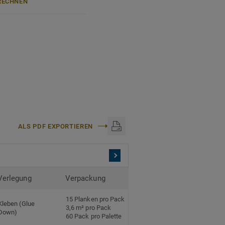
ECHNEN
anteil und zu 100%
halatfrei und weist sehr
ch anerkannten
0 mm Nutzschichtstärke
ekt (
Link zur
ALS PDF EXPORTIEREN
nyl.
Verlegung
Verpackung
15 Planken pro Pack
Kleben (Glue
3,6 m² pro Pack
Down)
60 Pack pro Palette