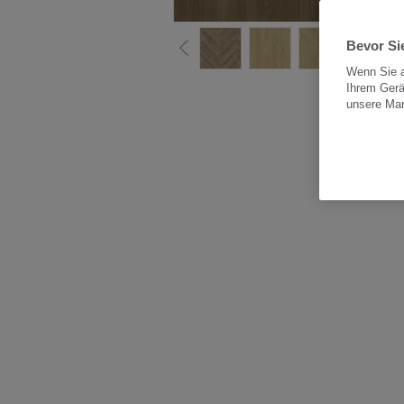
Bevor Sie
Wenn Sie a
Ihrem Gerä
Alle
unsere Ma