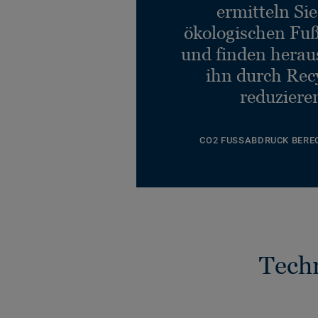
ermitteln Si
ökologischen Fu
und finden heraus
ihn durch Rec
reduziere
CO2 FUSSABDRUCK BERE
Tech