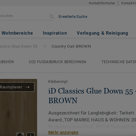
Kontaktformular
Kontakti
Erweiterte Suche
Down 55
- Country Oak BROWN
Wohnbereiche
Inspiration
Verlegung & Reinigung
assics Glue Down 55
Country Oak BROWN
UBEHÖR
CO2 FUSSABDRUCK BERECHNEN
TECHNISCHE DATE
Klebevinyl
Raumplaner
iD Classics Glue Down 55
BROWN
Ausgezeichnet für Langlebigkeit: Tarkett
Award ‚TOP MARKE HAUS & WOHNEN 2026
Produktgruppen Vinyl, PVC & Designböde
Mehr anzeigen