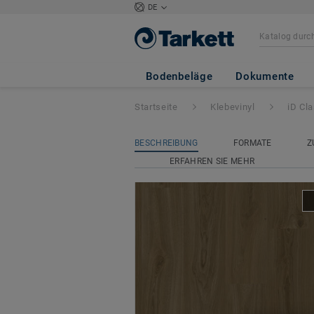
DE
iD Classics Glue 
Bodenbeläge
Dokumente
Startseite
Klebevinyl
iD Cl
BESCHREIBUNG
FORMATE
Z
ERFAHREN SIE MEHR