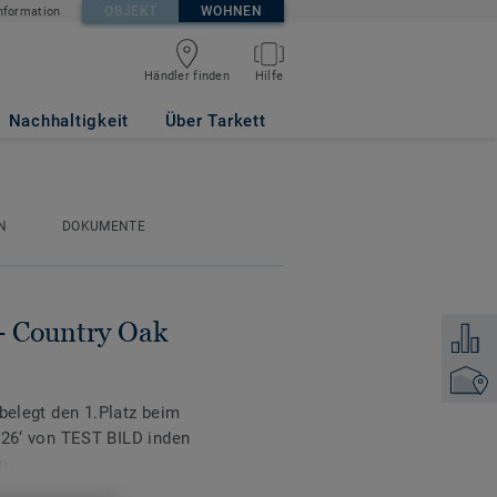
OBJEKT
WOHNEN
nformation
Händler finden
Hilfe
Nachhaltigkeit
Über Tarkett
N
DOKUMENTE
 - Country Oak
Zum Ver
Händler
 belegt den 1.Platz beim
‘ von TEST BILD inden
n.