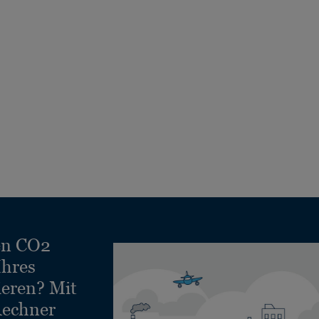
en CO2
Ihres
ieren? Mit
echner