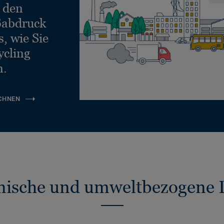
e den
ßabdruck
, wie Sie
ycling
n.
CHNEN
nische und umweltbezogene 