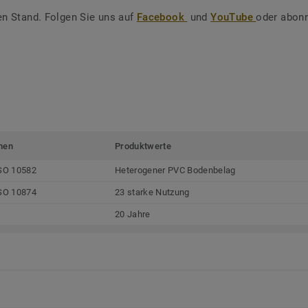
en Stand. Folgen Sie uns auf
Facebook
und
YouTube
oder abonn
men
Produktwerte
SO 10582
Heterogener PVC Bodenbelag
SO 10874
23 starke Nutzung
20 Jahre