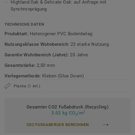
Highland Oak & Delicate Oak: auf Anfrage mit
Die Tektanium-Oberfläche sorgt für eine authentische,
Synchronprägung
ultramatte Optik und schützt den Boden zuverlässig vor
Kratzern, Flecken und Abrieb – ideal für stark genutzte
Wohnbereiche.
TECHNISCHE DATEN
Produktart:
Heterogener PVC Bodenbelag
Zirkulär gedacht
Nutzungsklasse Wohnbereich:
23 starke Nutzung
Hergestellt in Europa mit 36 % Recyclinganteil und zu 100%
Garantie Wohnbereich (Jahre):
20 Jahre
recycelbar. Zudem ist der Bodenbelag phthalatfrei und
weist sehr niedrige VOC-Emissionen auf, geprüft nach
Gesamtstärke:
2,50 mm
anerkannten Standards.
Verlegemethode:
Kleben (Glue Down)
iD Classics Glue Down ist auch mit 0,70 mm
Planke (1 Art.)
Nutzschichtstärke verfügbar, geeignet für den Einsatz im
Objekt (
Link zur Kollektion
).
Gesamter CO2 Fußabdruck (Recycling)
>> Erfahren Sie mehr über Tarkett Klebevinyl.
2
3.02 kg CO
/m
2
CO2 FUSSABDRUCK BERECHNEN