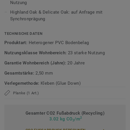
Ultramatte Oberfläche, besonders widerstandsfähig
Nutzung
Highland Oak & Delicate Oak: auf Anfrage mit
Die Tektanium-Oberfläche sorgt für eine authentische,
Synchronprägung
ultramatte Optik und schützt den Boden zuverlässig vor
Kratzern, Flecken und Abrieb – ideal für stark genutzte
Wohnbereiche.
TECHNISCHE DATEN
Produktart:
Heterogener PVC Bodenbelag
Zirkulär gedacht
Nutzungsklasse Wohnbereich:
23 starke Nutzung
Hergestellt in Europa mit 36 % Recyclinganteil und zu 100%
Garantie Wohnbereich (Jahre):
20 Jahre
recycelbar. Zudem ist der Bodenbelag phthalatfrei und
weist sehr niedrige VOC-Emissionen auf, geprüft nach
Gesamtstärke:
2,50 mm
anerkannten Standards.
Verlegemethode:
Kleben (Glue Down)
iD Classics Glue Down ist auch mit 0,70 mm
Planke (1 Art.)
Nutzschichtstärke verfügbar, geeignet für den Einsatz im
Objekt (
Link zur Kollektion
).
Gesamter CO2 Fußabdruck (Recycling)
>> Erfahren Sie mehr über Tarkett Klebevinyl.
2
3.02 kg CO
/m
2