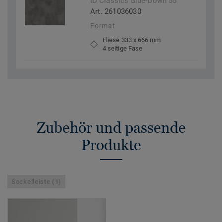
ID Classics Glue-Down 55
Art. 261036030
Format
Fliese 333 x 666 mm
4 seitige Fase
Zubehör und passende
Produkte
Sockelleiste (1)