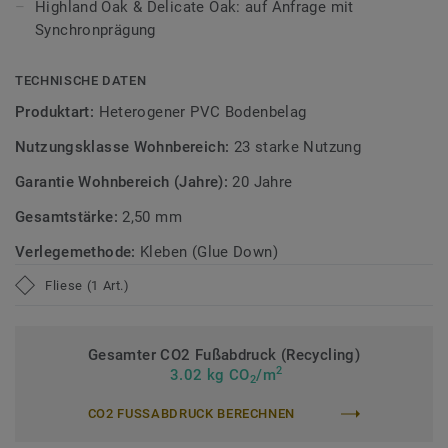
Highland Oak & Delicate Oak: auf Anfrage mit
Die Tektanium-Oberfläche sorgt für eine authentische,
Synchronprägung
ultramatte Optik und schützt den Boden zuverlässig vor
Kratzern, Flecken und Abrieb – ideal für stark genutzte
Wohnbereiche.
TECHNISCHE DATEN
Produktart:
Heterogener PVC Bodenbelag
Zirkulär gedacht
Nutzungsklasse Wohnbereich:
23 starke Nutzung
Hergestellt in Europa mit 36 % Recyclinganteil und zu 100%
Garantie Wohnbereich (Jahre):
20 Jahre
recycelbar. Zudem ist der Bodenbelag phthalatfrei und
weist sehr niedrige VOC-Emissionen auf, geprüft nach
Gesamtstärke:
2,50 mm
anerkannten Standards.
Verlegemethode:
Kleben (Glue Down)
iD Classics Glue Down ist auch mit 0,70 mm
Fliese (1 Art.)
Nutzschichtstärke verfügbar, geeignet für den Einsatz im
Objekt (
Link zur Kollektion
).
Gesamter CO2 Fußabdruck (Recycling)
>> Erfahren Sie mehr über Tarkett Klebevinyl.
2
3.02 kg CO
/m
2
CO2 FUSSABDRUCK BERECHNEN