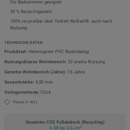
ultramatte Optik und schützt zuverlässig vor Kratzern,
Für Badezimmer geeignet
Flecken und Abrieb – ideal für das tägliche Leben.
20 % Recyclinganteil
Zirkulär gedacht
100% recycelbar über Tarkett ReStart®- auch nach
Nutzung
Hergestellt in Europa mit 20 % Recyclinganteil und zu 100%
recycelbar. Zudem ist der Bodenbelag phthalatfrei und
TECHNISCHE DATEN
weist sehr niedrige VOC-Emissionen auf, geprüft nach
Produktart:
Heterogener PVC Bodenbelag
anerkannten Standards.
Nutzungsklasse Wohnbereich:
23 starke Nutzung
>> Erfahren Sie mehr über Tarkett Klick Vinyl.
Garantie Wohnbereich (Jahre):
15 Jahre
Gesamtstärke:
5,50 mm
Verlegemethode:
Click
Fliese (1 Art.)
Gesamter CO2 Fußabdruck (Recycling)
2
6.08 kg CO
/m
2