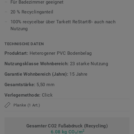
ultramatte Optik und schützt zuverlässig vor Kratzern,
Für Badezimmer geeignet
Flecken und Abrieb – ideal für das tägliche Leben.
20 % Recyclinganteil
Zirkulär gedacht
100% recycelbar über Tarkett ReStart®- auch nach
Nutzung
Hergestellt in Europa mit 20 % Recyclinganteil und zu 100%
recycelbar. Zudem ist der Bodenbelag phthalatfrei und
TECHNISCHE DATEN
weist sehr niedrige VOC-Emissionen auf, geprüft nach
Produktart:
Heterogener PVC Bodenbelag
anerkannten Standards.
Nutzungsklasse Wohnbereich:
23 starke Nutzung
>> Erfahren Sie mehr über Tarkett Klick Vinyl.
Garantie Wohnbereich (Jahre):
15 Jahre
Gesamtstärke:
5,50 mm
Verlegemethode:
Click
Planke (1 Art.)
Gesamter CO2 Fußabdruck (Recycling)
2
6.08 kg CO
/m
2