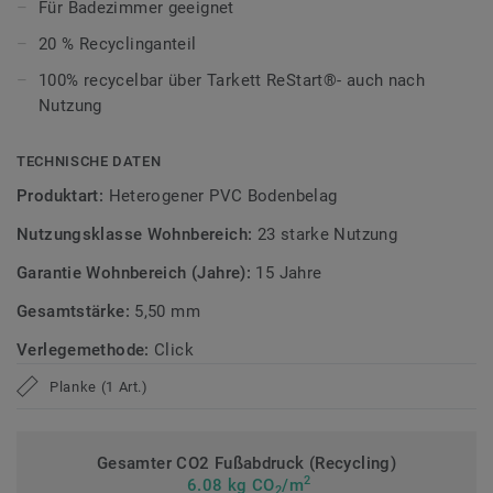
ultramatte Optik und schützt zuverlässig vor Kratzern,
Für Badezimmer geeignet
Flecken und Abrieb – ideal für das tägliche Leben.
20 % Recyclinganteil
Zirkulär gedacht
100% recycelbar über Tarkett ReStart®- auch nach
Nutzung
Hergestellt in Europa mit 20 % Recyclinganteil und zu 100%
recycelbar. Zudem ist der Bodenbelag phthalatfrei und
TECHNISCHE DATEN
weist sehr niedrige VOC-Emissionen auf, geprüft nach
Produktart:
Heterogener PVC Bodenbelag
anerkannten Standards.
Nutzungsklasse Wohnbereich:
23 starke Nutzung
>> Erfahren Sie mehr über Tarkett Klick Vinyl.
Garantie Wohnbereich (Jahre):
15 Jahre
Gesamtstärke:
5,50 mm
Verlegemethode:
Click
Planke (1 Art.)
Gesamter CO2 Fußabdruck (Recycling)
2
6.08 kg CO
/m
2