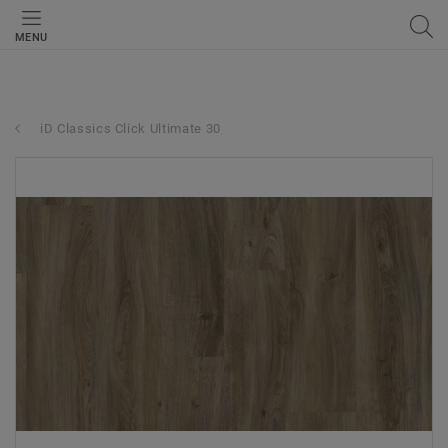
MENU
iD Classics Click Ultimate 30