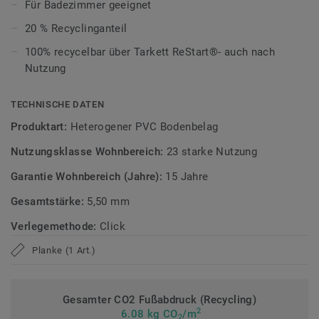
ultramatte Optik und schützt zuverlässig vor Kratzern,
Für Badezimmer geeignet
Flecken und Abrieb – ideal für das tägliche Leben.
20 % Recyclinganteil
Zirkulär gedacht
100% recycelbar über Tarkett ReStart®- auch nach
Nutzung
Hergestellt in Europa mit 20 % Recyclinganteil und zu 100%
recycelbar. Zudem ist der Bodenbelag phthalatfrei und
TECHNISCHE DATEN
weist sehr niedrige VOC-Emissionen auf, geprüft nach
Produktart:
Heterogener PVC Bodenbelag
anerkannten Standards.
Nutzungsklasse Wohnbereich:
23 starke Nutzung
>> Erfahren Sie mehr über Tarkett Klick Vinyl.
Garantie Wohnbereich (Jahre):
15 Jahre
Gesamtstärke:
5,50 mm
Verlegemethode:
Click
Planke (1 Art.)
Gesamter CO2 Fußabdruck (Recycling)
2
6.08 kg CO
/m
2