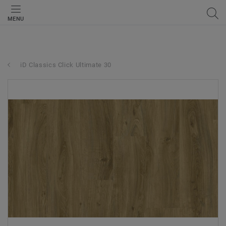
MENU
iD Classics Click Ultimate 30