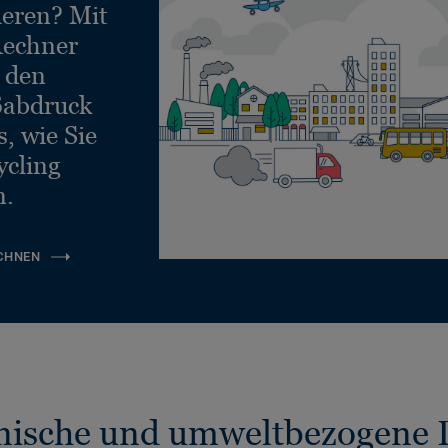
ieren? Mit
echner
e den
ßabdruck
, wie Sie
ycling
n.
CHNEN
nische und umweltbezogene 