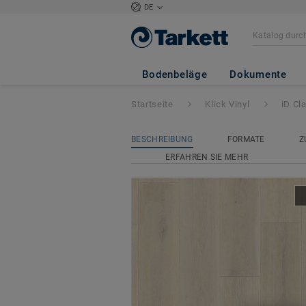
DE
iD Classics Click 
Bodenbeläge
Dokumente
Startseite
Klick Vinyl
iD Cl
BESCHREIBUNG
FORMATE
Z
ERFAHREN SIE MEHR