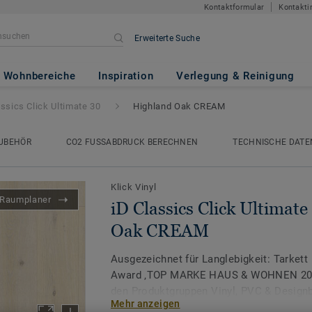
Kontaktformular
Kontakti
Erweiterte Suche
Ultimate 30
- Highland Oak C
Wohnbereiche
Inspiration
Verlegung & Reinigung
assics Click Ultimate 30
Highland Oak CREAM
UBEHÖR
CO2 FUSSABDRUCK BERECHNEN
TECHNISCHE DATE
Klick Vinyl
Raumplaner
iD Classics Click Ultimate
Oak CREAM
Ausgezeichnet für Langlebigkeit: Tarkett 
Award ‚TOP MARKE HAUS & WOHNEN 2026
den Produktgruppen Vinyl, PVC & Design
Mehr anzeigen