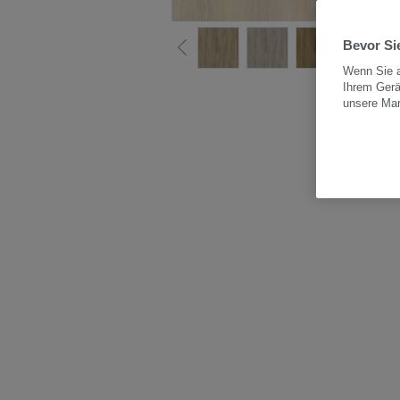
Bevor Sie
Wenn Sie a
Ihrem Gerä
Alle
unsere Ma