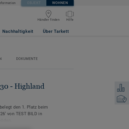
OBJEKT
WOHNEN
nformation
Händler finden
Hilfe
REAM
Nachhaltigkeit
Über Tarkett
N
DOKUMENTE
 30 - Highland
Zum Ver
Händler
belegt den 1. Platz beim
‘ von TEST BILD in
böden.