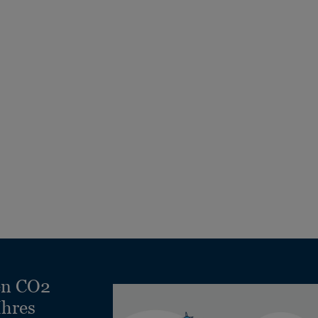
en CO2
Ihres