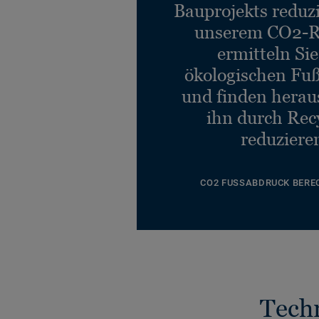
Bauprojekts reduz
unserem CO2-R
ermitteln Si
ökologischen Fu
und finden heraus
ihn durch Rec
reduziere
CO2 FUSSABDRUCK BERE
Tech