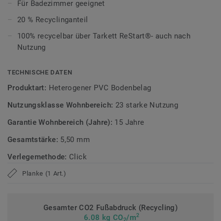
ultramatte Optik und schützt zuverlässig vor Kratzern,
Für Badezimmer geeignet
Flecken und Abrieb – ideal für das tägliche Leben.
20 % Recyclinganteil
Zirkulär gedacht
100% recycelbar über Tarkett ReStart®- auch nach
Nutzung
Hergestellt in Europa mit 20 % Recyclinganteil und zu 100%
recycelbar. Zudem ist der Bodenbelag phthalatfrei und
TECHNISCHE DATEN
weist sehr niedrige VOC-Emissionen auf, geprüft nach
Produktart:
Heterogener PVC Bodenbelag
anerkannten Standards.
Nutzungsklasse Wohnbereich:
23 starke Nutzung
>> Erfahren Sie mehr über Tarkett Klick Vinyl.
Garantie Wohnbereich (Jahre):
15 Jahre
Gesamtstärke:
5,50 mm
Verlegemethode:
Click
Planke (1 Art.)
Gesamter CO2 Fußabdruck (Recycling)
2
6.08 kg CO
/m
2