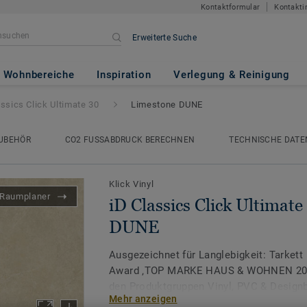
Kontaktformular
Kontakti
Erweiterte Suche
Ultimate 30
- Limestone DUNE
Wohnbereiche
Inspiration
Verlegung & Reinigung
assics Click Ultimate 30
Limestone DUNE
UBEHÖR
CO2 FUSSABDRUCK BERECHNEN
TECHNISCHE DATE
Klick Vinyl
Raumplaner
iD Classics Click Ultimate
DUNE
Ausgezeichnet für Langlebigkeit: Tarkett 
Award ‚TOP MARKE HAUS & WOHNEN 2026
den Produktgruppen Vinyl, PVC & Design
Mehr anzeigen