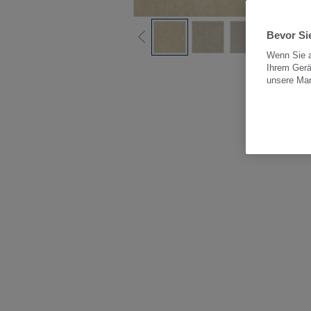
Bevor Sie
Wenn Sie a
Ihrem Gerä
Alle
unsere Ma