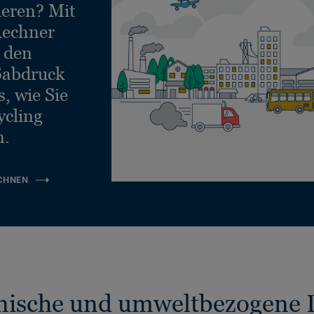
ieren? Mit
echner
e den
ßabdruck
, wie Sie
ycling
n.
CHNEN
nische und umweltbezogene 