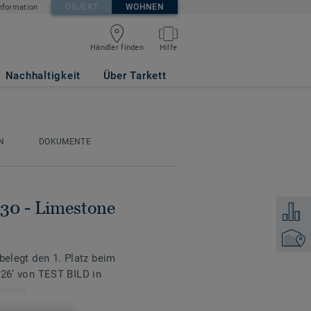
OBJEKT
WOHNEN
nformation
Händler finden
Hilfe
Nachhaltigkeit
Über Tarkett
N
DOKUMENTE
 30 - Limestone
Zum Ver
Händler
belegt den 1. Platz beim
‘ von TEST BILD in
böden.