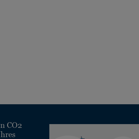
en CO2
Ihres