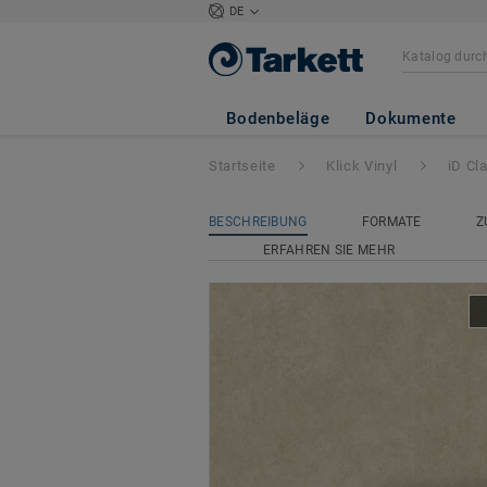
DE
iD Classics Click 
Bodenbeläge
Dokumente
Startseite
Klick Vinyl
iD Cl
BESCHREIBUNG
FORMATE
Z
ERFAHREN SIE MEHR