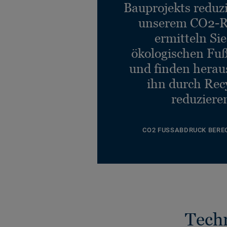
Bauprojekts reduz
unserem CO2-R
ermitteln Si
ökologischen Fu
und finden heraus
ihn durch Rec
reduziere
CO2 FUSSABDRUCK BERE
Tech