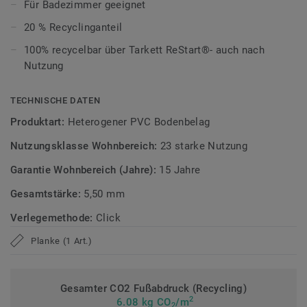
ultramatte Optik und schützt zuverlässig vor Kratzern,
Für Badezimmer geeignet
Flecken und Abrieb – ideal für das tägliche Leben.
20 % Recyclinganteil
Zirkulär gedacht
100% recycelbar über Tarkett ReStart®- auch nach
Nutzung
Hergestellt in Europa mit 20 % Recyclinganteil und zu 100%
recycelbar. Zudem ist der Bodenbelag phthalatfrei und
TECHNISCHE DATEN
weist sehr niedrige VOC-Emissionen auf, geprüft nach
Produktart:
Heterogener PVC Bodenbelag
anerkannten Standards.
Nutzungsklasse Wohnbereich:
23 starke Nutzung
>> Erfahren Sie mehr über Tarkett Klick Vinyl.
Garantie Wohnbereich (Jahre):
15 Jahre
Gesamtstärke:
5,50 mm
Verlegemethode:
Click
Planke (1 Art.)
Gesamter CO2 Fußabdruck (Recycling)
2
6.08 kg CO
/m
2