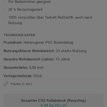
ultramatte Optik und schützt zuverlässig vor Kratzern,
Für Badezimmer geeignet
Flecken und Abrieb – ideal für das tägliche Leben.
20 % Recyclinganteil
Zirkulär gedacht
100% recycelbar über Tarkett ReStart®- auch nach
Nutzung
Hergestellt in Europa mit 20 % Recyclinganteil und zu 100%
recycelbar. Zudem ist der Bodenbelag phthalatfrei und
TECHNISCHE DATEN
weist sehr niedrige VOC-Emissionen auf, geprüft nach
Produktart:
Heterogener PVC Bodenbelag
anerkannten Standards.
Nutzungsklasse Wohnbereich:
23 starke Nutzung
>> Erfahren Sie mehr über Tarkett Klick Vinyl.
Garantie Wohnbereich (Jahre):
15 Jahre
Gesamtstärke:
5,50 mm
Verlegemethode:
Click
Planke (1 Art.)
Gesamter CO2 Fußabdruck (Recycling)
2
6.08 kg CO
/m
2