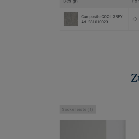
Design
Fo
Composite COOL GREY
Art. 281010023
Z
Sockelleiste (1)