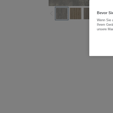
Bevor Sie
Wenn Sie a
Ihrem Gerä
Alle
unsere Ma