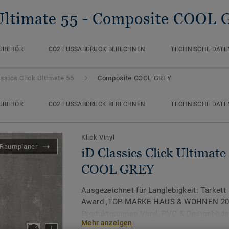
Ultimate 55
- Composite COOL
UBEHÖR
CO2 FUSSABDRUCK BERECHNEN
TECHNISCHE DATE
assics Click Ultimate 55
Composite COOL GREY
UBEHÖR
CO2 FUSSABDRUCK BERECHNEN
TECHNISCHE DATE
Klick Vinyl
Raumplaner
iD Classics Click Ultimate
COOL GREY
Ausgezeichnet für Langlebigkeit: Tarkett
Award ‚TOP MARKE HAUS & WOHNEN 2026
Produktgruppen Vinyl, PVC & Designböde
Mehr anzeigen