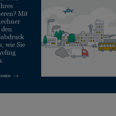
Ihres
ieren? Mit
echner
e den
ßabdruck
, wie Sie
ycling
n.
CHNEN