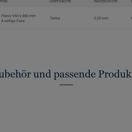
rmat
Oberfläche
Nutzschicht
Fliese 960 x 480 mm
Textur
0,55 mm
4 seitige Fase
ubehör und passende Produk