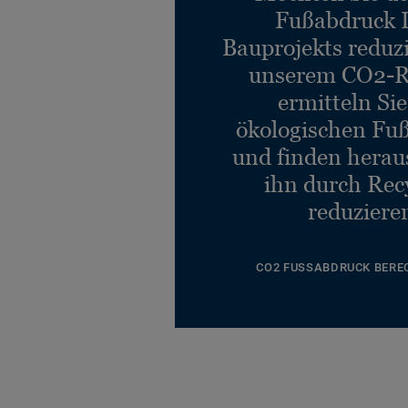
Fußabdruck 
Bauprojekts reduz
unserem CO2-R
ermitteln Si
ökologischen Fu
und finden heraus
ihn durch Rec
reduziere
CO2 FUSSABDRUCK BERE