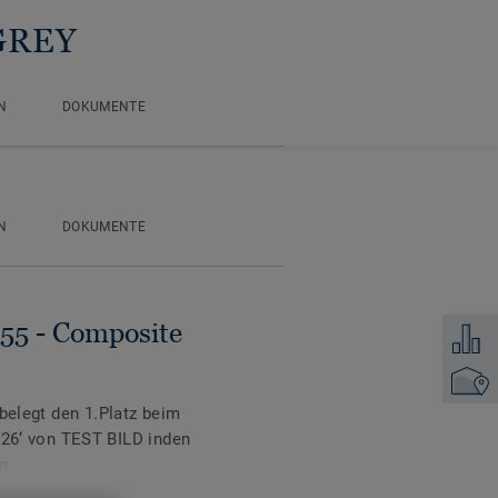
 GREY
N
DOKUMENTE
N
DOKUMENTE
 55 - Composite
Zum Ver
Händler
 belegt den 1.Platz beim
‘ von TEST BILD inden
n.