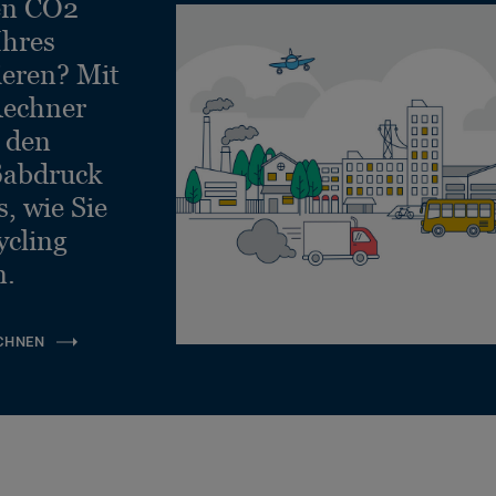
en CO2
Ihres
ieren? Mit
echner
e den
ßabdruck
, wie Sie
ycling
n.
CHNEN