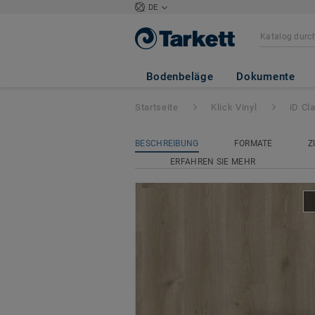
DE
iD Classics Click 
Bodenbeläge
Dokumente
Startseite
Klick Vinyl
iD Cl
BESCHREIBUNG
FORMATE
Z
ERFAHREN SIE MEHR