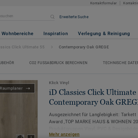
Kontaktformular
Kontakti
Erweiterte Suche
Ultimate 55
- Contemporary Oa
Wohnbereiche
Inspiration
Verlegung & Reinigung
assics Click Ultimate 55
Contemporary Oak GREGE
UBEHÖR
CO2 FUSSABDRUCK BERECHNEN
TECHNISCHE DATE
Klick Vinyl
Raumplaner
iD Classics Click Ultimate 
Contemporary Oak GREG
Ausgezeichnet für Langlebigkeit: Tarkett
Award ‚TOP MARKE HAUS & WOHNEN 2026
Produktgruppen Vinyl, PVC & Designböde
Mehr anzeigen