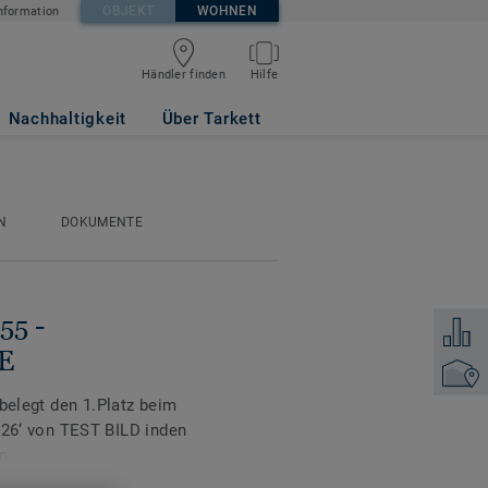
OBJEKT
WOHNEN
nformation
Händler finden
Hilfe
k GREGE
Nachhaltigkeit
Über Tarkett
N
DOKUMENTE
55 -
Zum Ver
E
Händler
 belegt den 1.Platz beim
‘ von TEST BILD inden
n.