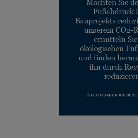
Möchten Sie d
Fußabdruck 
Bauprojekts reduz
unserem CO2-R
ermitteln Si
ökologischen Fu
und finden heraus
ihn durch Rec
reduziere
CO2 FUSSABDRUCK BERE