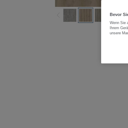
Bevor Sie
Wenn Sie a
Ihrem Gerä
Alle
unsere Ma