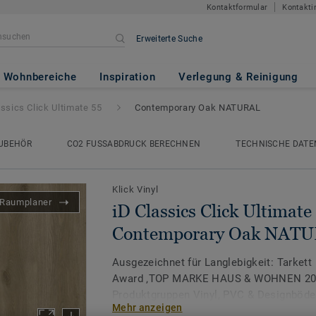
Kontaktformular
Kontakti
Erweiterte Suche
Ultimate 55
- Contemporary O
Wohnbereiche
Inspiration
Verlegung & Reinigung
assics Click Ultimate 55
Contemporary Oak NATURAL
UBEHÖR
CO2 FUSSABDRUCK BERECHNEN
TECHNISCHE DATE
Klick Vinyl
Raumplaner
iD Classics Click Ultimate 
Contemporary Oak NAT
Ausgezeichnet für Langlebigkeit: Tarkett
Award ‚TOP MARKE HAUS & WOHNEN 2026
Produktgruppen Vinyl, PVC & Designböde
Mehr anzeigen