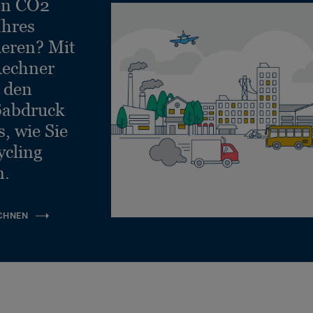
en CO2
Ihres
ieren? Mit
echner
e den
ßabdruck
, wie Sie
ycling
n.
CHNEN