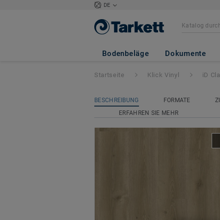
DE
iD Classics Click 
Bodenbeläge
Dokumente
Startseite
Klick Vinyl
iD Cl
BESCHREIBUNG
FORMATE
Z
ERFAHREN SIE MEHR