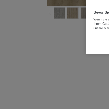
Bevor Sie
Wenn Sie a
Ihrem Gerä
Alle
unsere Ma