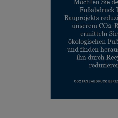
Möchten Sie d
Fußabdruck 
Bauprojekts reduz
unserem CO2-R
ermitteln Si
ökologischen Fu
und finden heraus
ihn durch Rec
reduziere
CO2 FUSSABDRUCK BERE