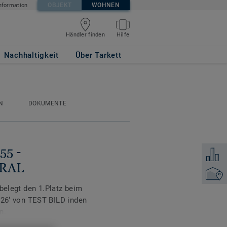
OBJEKT
WOHNEN
nformation
Händler finden
Hilfe
ak NATURAL
Nachhaltigkeit
Über Tarkett
N
DOKUMENTE
55 -
Zum Ver
URAL
Händler
 belegt den 1.Platz beim
‘ von TEST BILD inden
n.