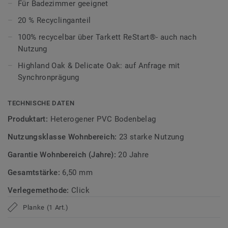
ultramatte Optik und schützt zuverlässig vor Kratzern,
Für Badezimmer geeignet
Flecken und Abrieb – ideal für stark genutzte Wohnräume.
20 % Recyclinganteil
Zirkulär gedacht
100% recycelbar über Tarkett ReStart®- auch nach
Nutzung
Hergestellt in Europa mit 20 % Recyclinganteil und zu 100%
Highland Oak & Delicate Oak: auf Anfrage mit
recycelbar. Zudem ist der Bodenbelag phthalatfrei und
Synchronprägung
weist sehr niedrige VOC-Emissionen auf, geprüft nach
anerkannten Standards.
TECHNISCHE DATEN
iD Classics Click Ultimate ist auch mit 0,70 mm
Produktart:
Heterogener PVC Bodenbelag
Nutzschichtstärke verfügbar, geeignet für den Einsatz im
Nutzungsklasse Wohnbereich:
23 starke Nutzung
Objekt (
Link zur Kollektion
).
Garantie Wohnbereich (Jahre):
20 Jahre
>> Erfahren Sie mehr über Tarkett Klick Vinyl.
Gesamtstärke:
6,50 mm
Verlegemethode:
Click
Planke (1 Art.)