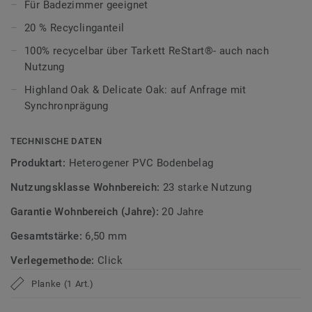
ultramatte Optik und schützt zuverlässig vor Kratzern,
Für Badezimmer geeignet
Flecken und Abrieb – ideal für stark genutzte Wohnräume.
20 % Recyclinganteil
Zirkulär gedacht
100% recycelbar über Tarkett ReStart®- auch nach
Nutzung
Hergestellt in Europa mit 20 % Recyclinganteil und zu 100%
Highland Oak & Delicate Oak: auf Anfrage mit
recycelbar. Zudem ist der Bodenbelag phthalatfrei und
Synchronprägung
weist sehr niedrige VOC-Emissionen auf, geprüft nach
anerkannten Standards.
TECHNISCHE DATEN
iD Classics Click Ultimate ist auch mit 0,70 mm
Produktart:
Heterogener PVC Bodenbelag
Nutzschichtstärke verfügbar, geeignet für den Einsatz im
Nutzungsklasse Wohnbereich:
23 starke Nutzung
Objekt (
Link zur Kollektion
).
Garantie Wohnbereich (Jahre):
20 Jahre
>> Erfahren Sie mehr über Tarkett Klick Vinyl.
Gesamtstärke:
6,50 mm
Verlegemethode:
Click
Planke (1 Art.)