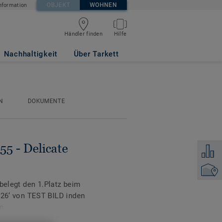
OBJEKT
WOHNEN
nformation
Händler finden
Hilfe
FEE
Nachhaltigkeit
Über Tarkett
N
DOKUMENTE
55 - Delicate
Zum Ver
Händler
 belegt den 1.Platz beim
‘ von TEST BILD inden
n.