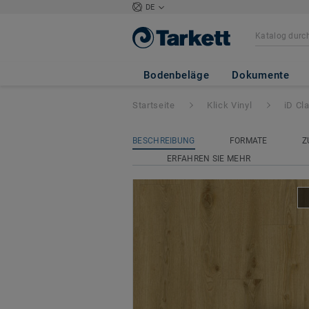
DE
iD Classics Click 
Bodenbeläge
Dokumente
Startseite
Klick Vinyl
iD Cl
BESCHREIBUNG
FORMATE
Z
ERFAHREN SIE MEHR