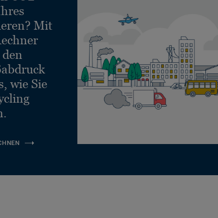
Ihres
ieren? Mit
echner
e den
ßabdruck
, wie Sie
ycling
n.
CHNEN