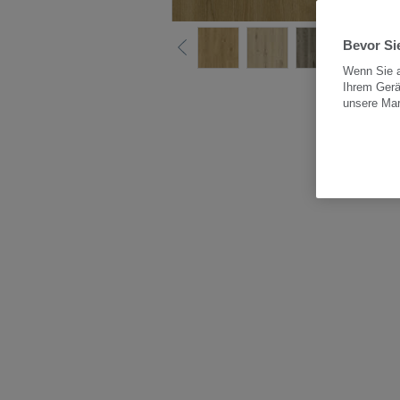
Bevor Sie
Wenn Sie a
Ihrem Gerä
Alle
unsere Ma