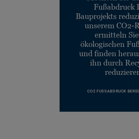
Fußabdruck 
Bauprojekts reduz
unserem CO2-R
ermitteln Si
ökologischen Fu
und finden heraus
ihn durch Rec
reduziere
CO2 FUSSABDRUCK BERE