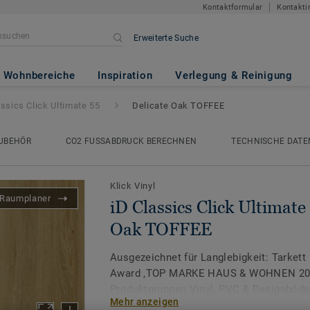
Kontaktformular
Kontakti
Erweiterte Suche
Ultimate 55
- Delicate Oak TOF
Wohnbereiche
Inspiration
Verlegung & Reinigung
assics Click Ultimate 55
Delicate Oak TOFFEE
UBEHÖR
CO2 FUSSABDRUCK BERECHNEN
TECHNISCHE DATE
Klick Vinyl
Raumplaner
iD Classics Click Ultimate 
Oak TOFFEE
Ausgezeichnet für Langlebigkeit: Tarkett
Award ‚TOP MARKE HAUS & WOHNEN 2026
Produktgruppen Vinyl, PVC & Designböde
Mehr anzeigen