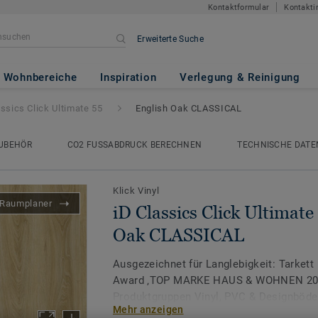
Kontaktformular
Kontakti
Erweiterte Suche
Ultimate 55
- English Oak CLA
Wohnbereiche
Inspiration
Verlegung & Reinigung
assics Click Ultimate 55
English Oak CLASSICAL
UBEHÖR
CO2 FUSSABDRUCK BERECHNEN
TECHNISCHE DATE
Klick Vinyl
Raumplaner
iD Classics Click Ultimate
Oak CLASSICAL
Ausgezeichnet für Langlebigkeit: Tarkett
Award ‚TOP MARKE HAUS & WOHNEN 2026
Produktgruppen Vinyl, PVC & Designböde
Mehr anzeigen