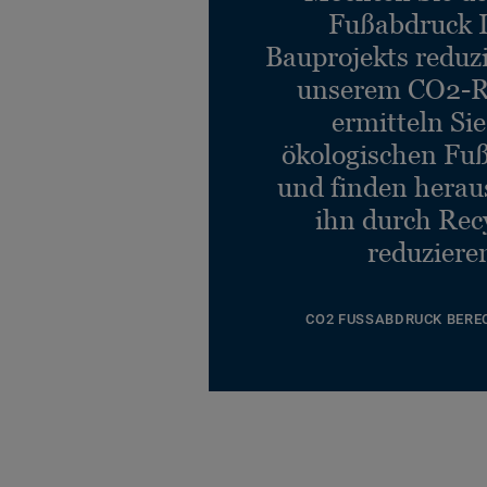
Fußabdruck 
Bauprojekts reduz
unserem CO2-R
ermitteln Si
ökologischen Fu
und finden heraus
ihn durch Rec
reduziere
CO2 FUSSABDRUCK BERE