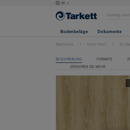
DE
iD Classics Click 
Bodenbeläge
Dokumente
Startseite
Klick Vinyl
iD Cl
BESCHREIBUNG
FORMATE
Z
ERFAHREN SIE MEHR