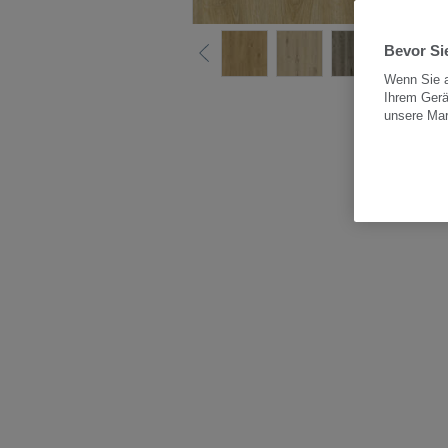
Bevor Sie
Wenn Sie a
Ihrem Gerä
Alle
unsere Ma