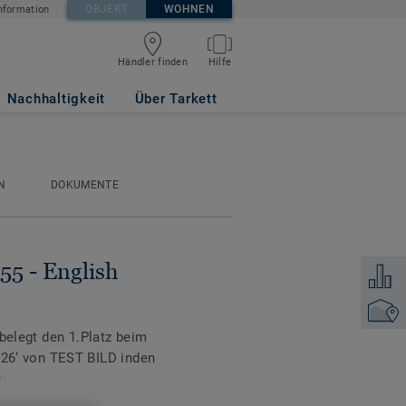
OBJEKT
WOHNEN
nformation
Händler finden
Hilfe
SSICAL
Nachhaltigkeit
Über Tarkett
N
DOKUMENTE
 55 - English
Zum Ver
Händler
 belegt den 1.Platz beim
‘ von TEST BILD inden
n.