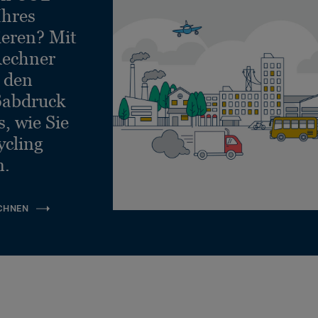
Ihres
ieren? Mit
echner
e den
ßabdruck
, wie Sie
ycling
n.
CHNEN