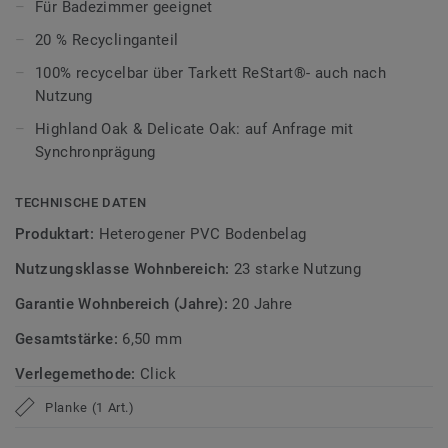
ultramatte Optik und schützt zuverlässig vor Kratzern,
Für Badezimmer geeignet
Flecken und Abrieb – ideal für stark genutzte Wohnräume.
20 % Recyclinganteil
Zirkulär gedacht
100% recycelbar über Tarkett ReStart®- auch nach
Nutzung
Hergestellt in Europa mit 20 % Recyclinganteil und zu 100%
Highland Oak & Delicate Oak: auf Anfrage mit
recycelbar. Zudem ist der Bodenbelag phthalatfrei und
Synchronprägung
weist sehr niedrige VOC-Emissionen auf, geprüft nach
anerkannten Standards.
TECHNISCHE DATEN
iD Classics Click Ultimate ist auch mit 0,70 mm
Produktart:
Heterogener PVC Bodenbelag
Nutzschichtstärke verfügbar, geeignet für den Einsatz im
Nutzungsklasse Wohnbereich:
23 starke Nutzung
Objekt (
Link zur Kollektion
).
Garantie Wohnbereich (Jahre):
20 Jahre
>> Erfahren Sie mehr über Tarkett Klick Vinyl.
Gesamtstärke:
6,50 mm
Verlegemethode:
Click
Planke (1 Art.)