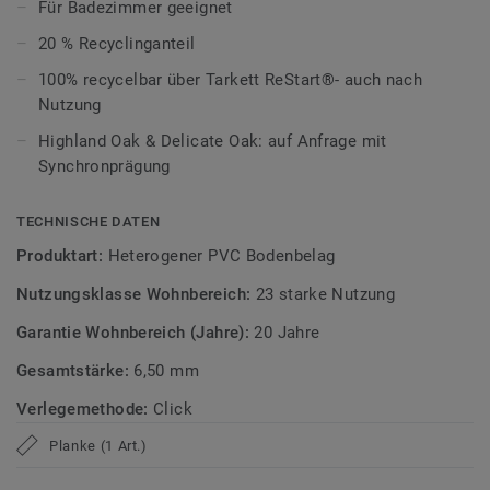
ultramatte Optik und schützt zuverlässig vor Kratzern,
Für Badezimmer geeignet
Flecken und Abrieb – ideal für stark genutzte Wohnräume.
20 % Recyclinganteil
Zirkulär gedacht
100% recycelbar über Tarkett ReStart®- auch nach
Nutzung
Hergestellt in Europa mit 20 % Recyclinganteil und zu 100%
Highland Oak & Delicate Oak: auf Anfrage mit
recycelbar. Zudem ist der Bodenbelag phthalatfrei und
Synchronprägung
weist sehr niedrige VOC-Emissionen auf, geprüft nach
anerkannten Standards.
TECHNISCHE DATEN
iD Classics Click Ultimate ist auch mit 0,70 mm
Produktart:
Heterogener PVC Bodenbelag
Nutzschichtstärke verfügbar, geeignet für den Einsatz im
Nutzungsklasse Wohnbereich:
23 starke Nutzung
Objekt (
Link zur Kollektion
).
Garantie Wohnbereich (Jahre):
20 Jahre
>> Erfahren Sie mehr über Tarkett Klick Vinyl.
Gesamtstärke:
6,50 mm
Verlegemethode:
Click
Planke (1 Art.)