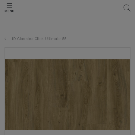
MENU
iD Classics Click Ultimate 55