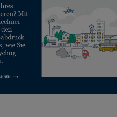
Ihres
ieren? Mit
echner
e den
ßabdruck
, wie Sie
ycling
n.
CHNEN