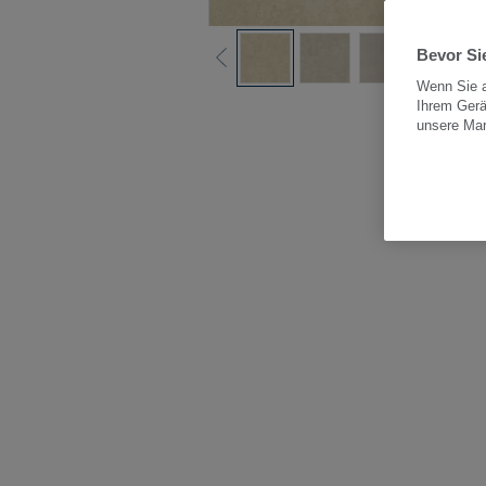
Bevor Sie
Wenn Sie a
Ihrem Gerä
Alle
unsere Ma