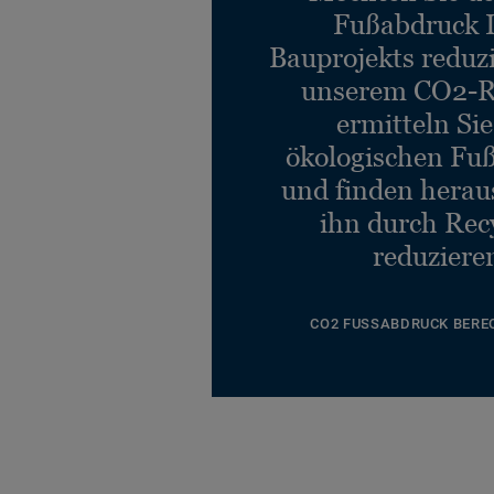
Fußabdruck 
Bauprojekts reduz
unserem CO2-R
ermitteln Si
ökologischen Fu
und finden heraus
ihn durch Rec
reduziere
CO2 FUSSABDRUCK BERE