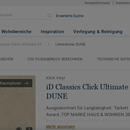
Kontaktformular
Kontakti
Erweiterte Suche
Ultimate 55
- Limestone DUNE
Wohnbereiche
Inspiration
Verlegung & Reinigung
assics Click Ultimate 55
Limestone DUNE
UBEHÖR
CO2 FUSSABDRUCK BERECHNEN
TECHNISCHE DATE
Klick Vinyl
Raumplaner
iD Classics Click Ultimate
DUNE
Ausgezeichnet für Langlebigkeit: Tarkett
Award ‚TOP MARKE HAUS & WOHNEN 2026
Produktgruppen Vinyl, PVC & Designböde
Mehr anzeigen