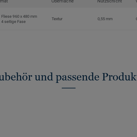
rmat
Oberfläche
Nutzschicht
Fliese 960 x 480 mm
Textur
0,55 mm
4 seitige Fase
ubehör und passende Produk