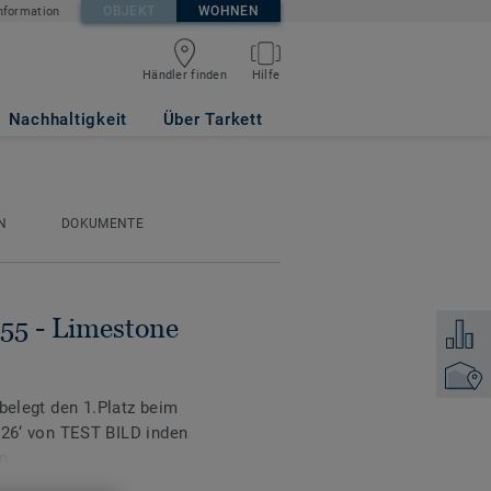
OBJEKT
WOHNEN
nformation
Händler finden
Hilfe
Nachhaltigkeit
Über Tarkett
N
DOKUMENTE
 55 - Limestone
Zum Ver
Händler
 belegt den 1.Platz beim
‘ von TEST BILD inden
n.