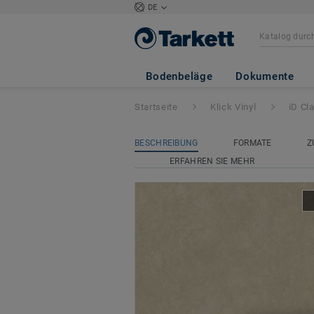
DE
iD Classics Click 
Bodenbeläge
Dokumente
Startseite
Klick Vinyl
iD Cl
BESCHREIBUNG
FORMATE
Z
ERFAHREN SIE MEHR