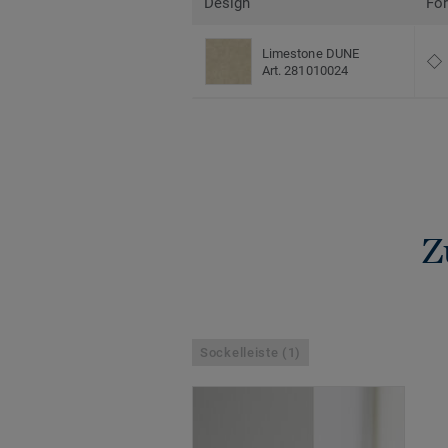
Design
Fo
Limestone DUNE
Art. 281010024
Z
Sockelleiste (1)