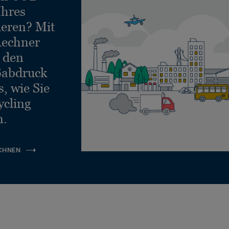
Ihres
ieren? Mit
echner
e den
ßabdruck
, wie Sie
ycling
n.
CHNEN