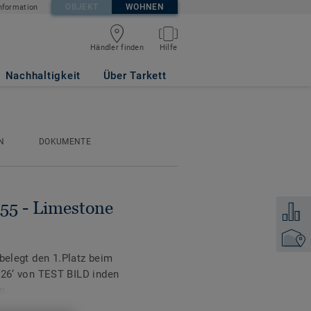
OBJEKT
WOHNEN
nformation
Händler finden
Hilfe
Nachhaltigkeit
Über Tarkett
N
DOKUMENTE
 55 - Limestone
Zum Ver
Händler
 belegt den 1.Platz beim
‘ von TEST BILD inden
n.