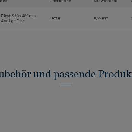
rmat
Oberfläche
Nutzschicht
Fliese 960 x 480 mm
Textur
0,55 mm
4 seitige Fase
ubehör und passende Produk