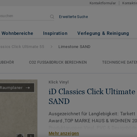
Kontaktformular
Kontakti
Erweiterte Suche
Ultimate 55
- Limestone SAND
Wohnbereiche
Inspiration
Verlegung & Reinigung
assics Click Ultimate 55
Limestone SAND
UBEHÖR
CO2 FUSSABDRUCK BERECHNEN
TECHNISCHE DATE
Klick Vinyl
Raumplaner
iD Classics Click Ultimate
SAND
Ausgezeichnet für Langlebigkeit: Tarkett
Award ‚TOP MARKE HAUS & WOHNEN 2026
Produktgruppen Vinyl, PVC & Designböde
Mehr anzeigen