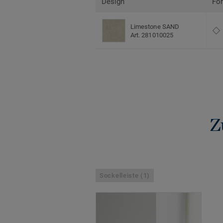
Design
Fo
Limestone SAND
Art. 281010025
Z
Sockelleiste (1)