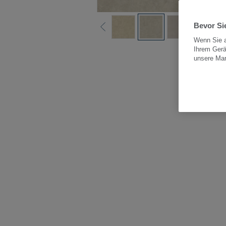
Bevor Sie
Wenn Sie a
Ihrem Gerä
Alle
unsere Ma