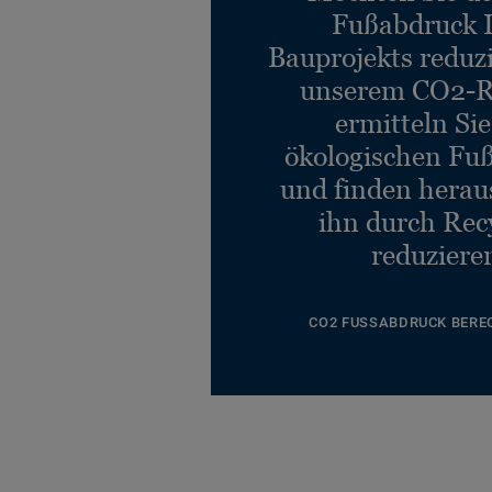
Fußabdruck 
Bauprojekts reduz
unserem CO2-R
ermitteln Si
ökologischen Fu
und finden heraus
ihn durch Rec
reduziere
CO2 FUSSABDRUCK BERE