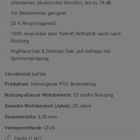
Ultimativer, akustischer Komfort, bis zu 19 dB
Die Tektanium-Oberfläche sorgt für eine authentische,
ultramatte Optik und schützt zuverlässig vor Kratzern,
Für Badezimmer geeignet
Flecken und Abrieb – ideal für stark genutzte Wohnräume.
20 % Recyclinganteil
Zirkulär gedacht
100% recycelbar über Tarkett ReStart®- auch nach
Nutzung
Hergestellt in Europa mit 20 % Recyclinganteil und zu 100%
Highland Oak & Delicate Oak: auf Anfrage mit
recycelbar. Zudem ist der Bodenbelag phthalatfrei und
Synchronprägung
weist sehr niedrige VOC-Emissionen auf, geprüft nach
anerkannten Standards.
TECHNISCHE DATEN
iD Classics Click Ultimate ist auch mit 0,70 mm
Produktart:
Heterogener PVC Bodenbelag
Nutzschichtstärke verfügbar, geeignet für den Einsatz im
Nutzungsklasse Wohnbereich:
23 starke Nutzung
Objekt (
Link zur Kollektion
).
Garantie Wohnbereich (Jahre):
20 Jahre
>> Erfahren Sie mehr über Tarkett Klick Vinyl.
Gesamtstärke:
6,50 mm
Verlegemethode:
Click
Planke (1 Art.)