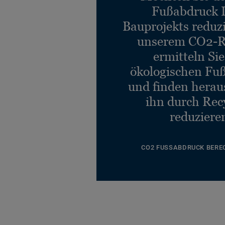
Fußabdruck 
Bauprojekts reduz
unserem CO2-R
ermitteln Si
ökologischen Fu
und finden heraus
ihn durch Rec
reduziere
CO2 FUSSABDRUCK BERE