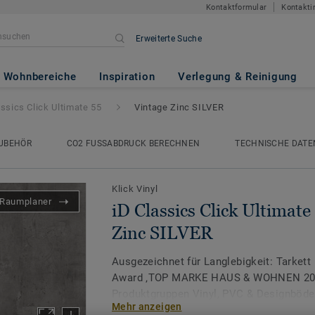
Kontaktformular
Kontakti
Erweiterte Suche
Ultimate 55
- Vintage Zinc SIL
Wohnbereiche
Inspiration
Verlegung & Reinigung
assics Click Ultimate 55
Vintage Zinc SILVER
UBEHÖR
CO2 FUSSABDRUCK BERECHNEN
TECHNISCHE DATE
Klick Vinyl
Raumplaner
iD Classics Click Ultimate
Zinc SILVER
Ausgezeichnet für Langlebigkeit: Tarkett
Award ‚TOP MARKE HAUS & WOHNEN 2026
Produktgruppen Vinyl, PVC & Designböde
Mehr anzeigen