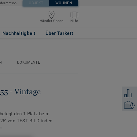
OBJEKT
WOHNEN
nformation
Händler finden
Hilfe
VER
Nachhaltigkeit
Über Tarkett
N
DOKUMENTE
 55 - Vintage
Zum Ver
Händler
 belegt den 1.Platz beim
‘ von TEST BILD inden
n.