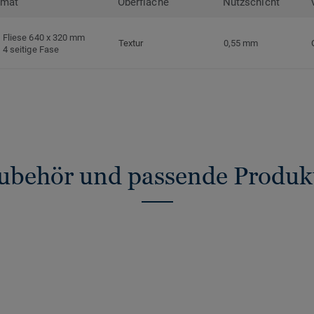
rmat
Oberfläche
Nutzschicht
Fliese 640 x 320 mm
Textur
0,55 mm
4 seitige Fase
ubehör und passende Produk