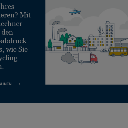
Ihres
ieren? Mit
echner
e den
ßabdruck
, wie Sie
ycling
n.
CHNEN