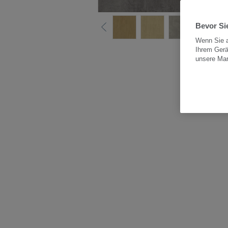
Bevor Sie
Wenn Sie a
Ihrem Gerä
Alle
unsere Ma