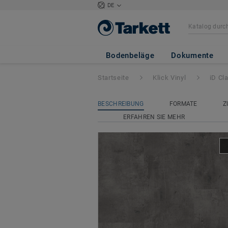
DE
iD Classics Click 
Bodenbeläge
Dokumente
Startseite
Klick Vinyl
iD Cl
BESCHREIBUNG
FORMATE
Z
ERFAHREN SIE MEHR