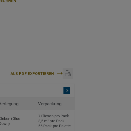
ECHNEN
authentische, ultramatte
rn, Flecken und Abrieb –
anteil und zu 100%
halatfrei und weist sehr
ch anerkannten
ALS PDF EXPORTIEREN
 mm
 den Einsatz im Objekt
Verlegung
Verpackung
nyl.
7 Fliesen pro Pack
Kleben (Glue
3,5 m² pro Pack
Down)
56 Pack pro Palette