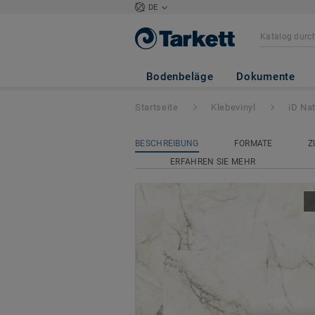
DE
iD Naturals Glue
Bodenbeläge
Dokumente
Startseite
Klebevinyl
iD Na
BESCHREIBUNG
FORMATE
Z
ERFAHREN SIE MEHR