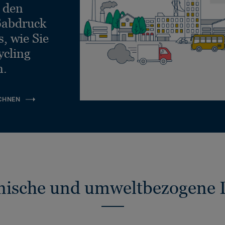
e den
ßabdruck
, wie Sie
ycling
n.
CHNEN
nische und umweltbezogene 