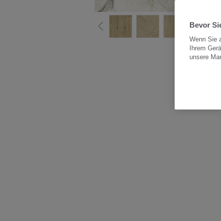
Bevor Sie
Wenn Sie a
Ihrem Gerä
Alle
unsere Ma