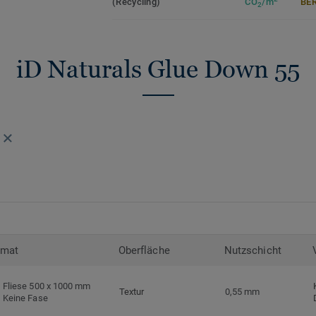
(Recycling)
CO
/m
ER
2
Die Tektanium-Oberfläche sorgt für eine 
Optik und schützt zuverlässig vor Kratze
ideal für stark genutzte Wohnräume.
iD Naturals Glue Down 55
Zirkulär gedacht
Hergestellt in Europa mit 36 % Recycling
recycelbar. Zudem ist der Bodenbelag pht
niedrige VOC-Emissionen auf, geprüft na
Standards.
iD Naturals Glue Down ist auch mit 0,70
Nutzschichtstärkeverfügbar, geeignet für
(
Link zur Kollektion
).
rmat
Oberfläche
Nutzschicht
>> Erfahren Sie mehr über Tarkett Klebevi
Fliese 500 x 1000 mm
Textur
0,55 mm
Keine Fase