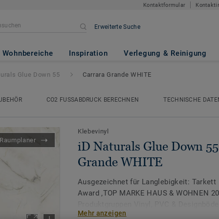
Kontaktformular
Kontakti
Erweiterte Suche
 Down 55
- Carrara Grande WHI
Wohnbereiche
Inspiration
Verlegung & Reinigung
turals Glue Down 55
Carrara Grande WHITE
UBEHÖR
CO2 FUSSABDRUCK BERECHNEN
TECHNISCHE DATE
Klebevinyl
Raumplaner
iD Naturals Glue Down 55
Grande WHITE
Ausgezeichnet für Langlebigkeit: Tarkett
Award ‚TOP MARKE HAUS & WOHNEN 2026
Produktgruppen Vinyl, PVC & Designböde
Mehr anzeigen