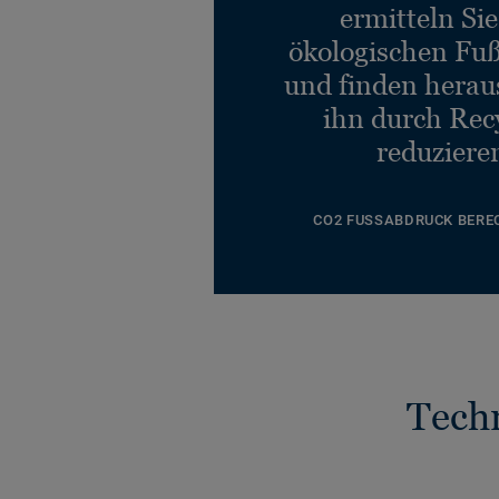
ermitteln Si
ökologischen Fu
und finden heraus
ihn durch Rec
reduziere
CO2 FUSSABDRUCK BERE
Tech