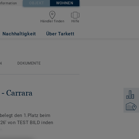
OBJEKT
WOHNEN
nformation
Händler finden
Hilfe
TE
Nachhaltigkeit
Über Tarkett
N
DOKUMENTE
 - Carrara
Zum Ver
Händler
 belegt den 1.Platz beim
‘ von TEST BILD inden
n.