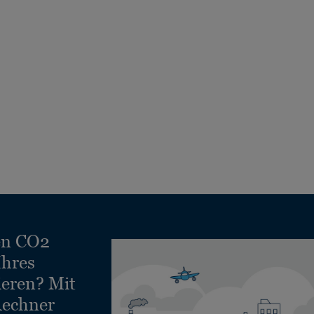
en CO2
Ihres
ieren? Mit
echner