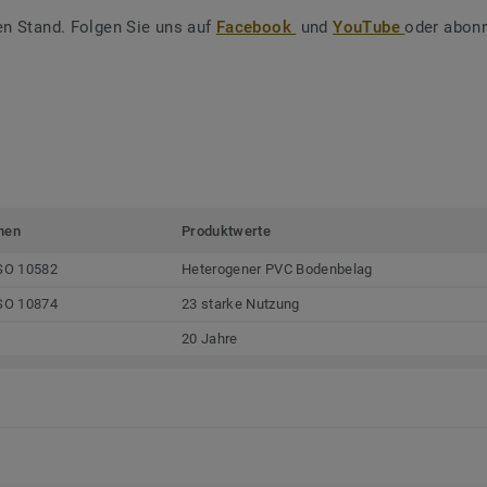
en Stand. Folgen Sie uns auf
Facebook
und
YouTube
oder abonn
men
Produktwerte
SO 10582
Heterogener PVC Bodenbelag
SO 10874
23 starke Nutzung
20 Jahre