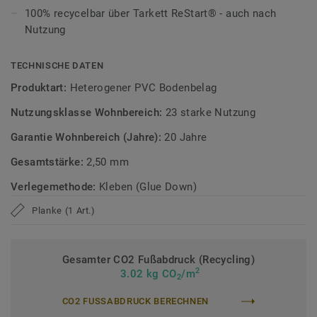
100% recycelbar über Tarkett ReStart® - auch nach
bis zu 12 m² ohne sichtbaren Rapport. So entstehen
Nutzung
besonders natürliche und hochwertige Bodenbilder.
Ultramatte Oberfläche, besonders widerstandsfähig
TECHNISCHE DATEN
Produktart:
Heterogener PVC Bodenbelag
Die Tektanium-Oberfläche sorgt für eine authentische,
ultramatte Optik und schützt zuverlässig vor Kratzern,
Nutzungsklasse Wohnbereich:
23 starke Nutzung
Flecken und Abrieb – ideal für stark genutzte Wohnräume.
Garantie Wohnbereich (Jahre):
20 Jahre
Zirkulär gedacht
Gesamtstärke:
2,50 mm
Hergestellt in Europa mit 36 % Recyclinganteil und zu 100%
Verlegemethode:
Kleben (Glue Down)
recycelbar. Zudem ist der Bodenbelag phthalatfrei und
Planke (1 Art.)
weist sehr niedrige VOC-Emissionen auf, geprüft nach
anerkannten Standards.
Gesamter CO2 Fußabdruck (Recycling)
iD Naturals Glue Down ist auch mit 0,70 mm
2
3.02 kg CO
/m
2
Nutzschichtstärkeverfügbar, geeignet für den Einsatz im
Objekt (
Link zur Kollektion
).
CO2 FUSSABDRUCK BERECHNEN