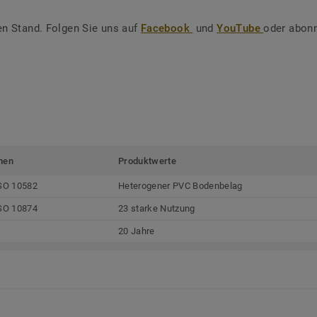
en Stand. Folgen Sie uns auf
Facebook
und
YouTube
oder abonn
men
Produktwerte
SO 10582
Heterogener PVC Bodenbelag
SO 10874
23 starke Nutzung
20 Jahre