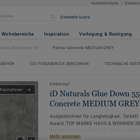
Kontaktformular
Kontakti
Erweiterte Suche
 Down 55
- Patina Concrete M
Wohnbereiche
Inspiration
Verlegung & Reinigung
turals Glue Down 55
Patina Concrete MEDIUM GREY
UBEHÖR
CO2 FUSSABDRUCK BERECHNEN
TECHNISCHE DATE
Klebevinyl
Raumplaner
iD Naturals Glue Down 55 
Concrete MEDIUM GREY
Ausgezeichnet für Langlebigkeit: Tarkett
Award ‚TOP MARKE HAUS & WOHNEN 2026
Produktgruppen Vinyl, PVC & Designböde
Mehr anzeigen