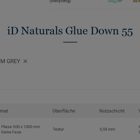
(Recycling)
CO
/m
ER
2
Die Tektanium-Oberfläche sorgt für eine 
Optik und schützt zuverlässig vor Kratze
ideal für stark genutzte Wohnräume.
iD Naturals Glue Down 55
Zirkulär gedacht
Hergestellt in Europa mit 36 % Recycling
recycelbar. Zudem ist der Bodenbelag pht
UM GREY
niedrige VOC-Emissionen auf, geprüft na
Standards.
iD Naturals Glue Down ist auch mit 0,70
Nutzschichtstärkeverfügbar, geeignet für
(
Link zur Kollektion
).
rmat
Oberfläche
Nutzschicht
>> Erfahren Sie mehr über Tarkett Klebevi
Fliese 500 x 1000 mm
Textur
0,55 mm
Keine Fase