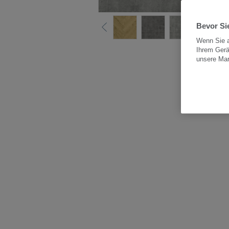
Bevor Sie
Wenn Sie a
Ihrem Gerä
Alle
unsere Ma