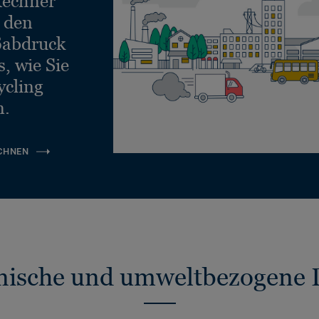
echner
e den
ßabdruck
, wie Sie
ycling
n.
CHNEN
nische und umweltbezogene 