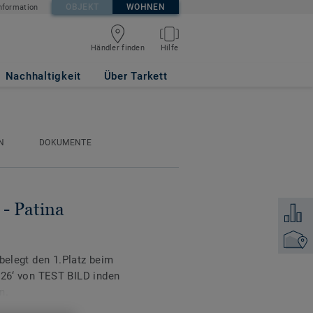
OBJEKT
WOHNEN
nformation
Händler finden
Hilfe
EDIUM GREY
Nachhaltigkeit
Über Tarkett
N
DOKUMENTE
- Patina
Zum Ver
Händler
 belegt den 1.Platz beim
‘ von TEST BILD inden
n.