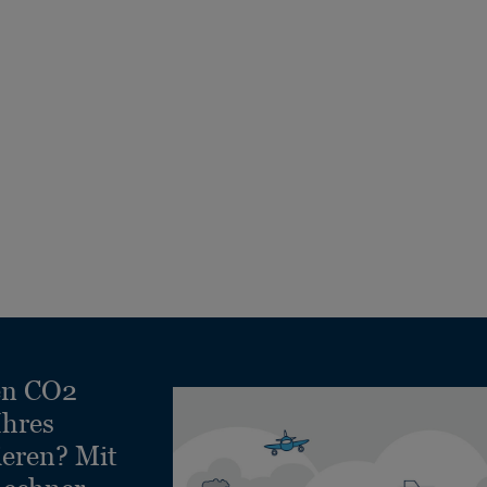
en CO2
Ihres
ieren? Mit