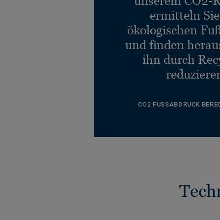
unserem CO2-R
ermitteln Si
ökologischen Fu
und finden heraus
ihn durch Rec
reduziere
CO2 FUSSABDRUCK BERE
Tech