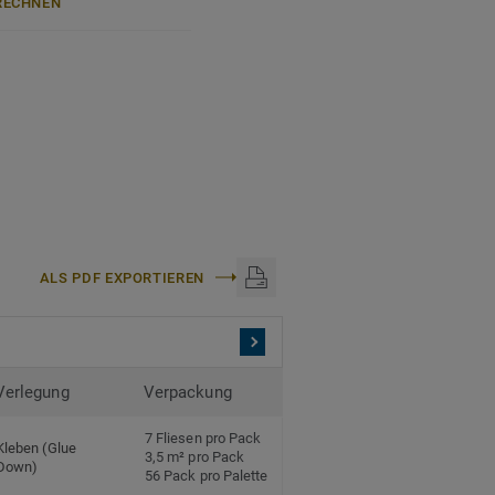
ECHNEN
authentische, ultramatte
rn, Flecken und Abrieb –
anteil und zu 100%
halatfrei und weist sehr
ch anerkannten
ALS PDF EXPORTIEREN
 mm
 den Einsatz im Objekt
Verlegung
Verpackung
nyl.
7 Fliesen pro Pack
Kleben (Glue
3,5 m² pro Pack
Down)
56 Pack pro Palette