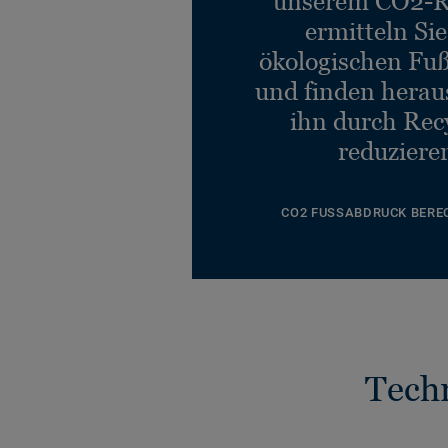
unserem CO2-R
ermitteln Si
ökologischen Fu
und finden heraus
ihn durch Rec
reduziere
CO2 FUSSABDRUCK BERE
Tech