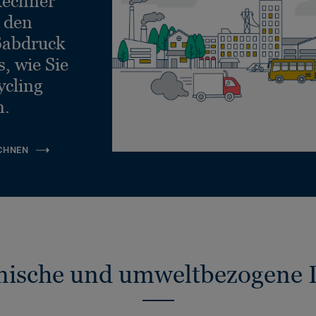
echner
e den
ßabdruck
, wie Sie
ycling
n.
CHNEN
nische und umweltbezogene 