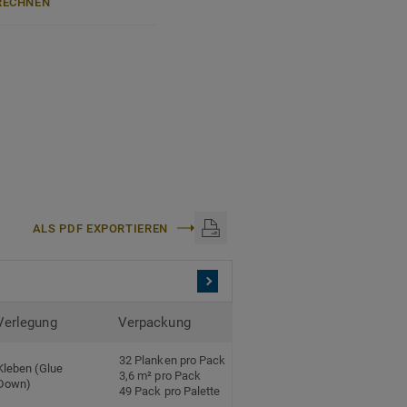
ECHNEN
authentische, ultramatte
rn, Flecken und Abrieb –
anteil und zu 100%
halatfrei und weist sehr
ch anerkannten
ALS PDF EXPORTIEREN
 mm
 den Einsatz im Objekt
Verlegung
Verpackung
nyl.
32 Planken pro Pack
Kleben (Glue
3,6 m² pro Pack
Down)
49 Pack pro Palette