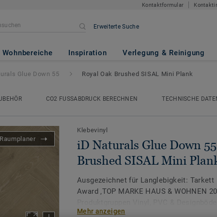
Kontaktformular
Kontakti
Erweiterte Suche
 Down 55
- Royal Oak Brushed S
Wohnbereiche
Inspiration
Verlegung & Reinigung
turals Glue Down 55
Royal Oak Brushed SISAL Mini Plank
UBEHÖR
CO2 FUSSABDRUCK BERECHNEN
TECHNISCHE DATE
Klebevinyl
Raumplaner
iD Naturals Glue Down 55
Brushed SISAL Mini Plan
Ausgezeichnet für Langlebigkeit: Tarkett
Award ‚TOP MARKE HAUS & WOHNEN 2026
Produktgruppen Vinyl, PVC & Designböde
Mehr anzeigen