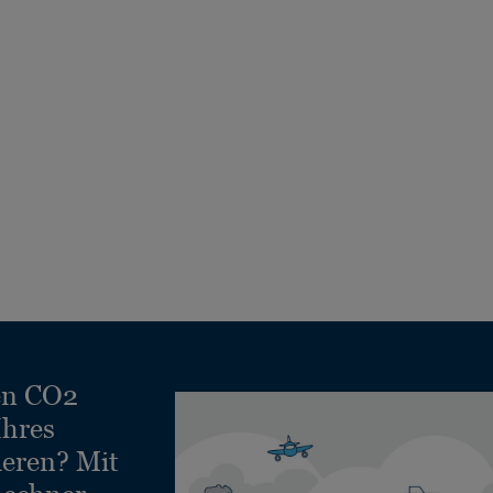
en CO2
Ihres
ieren? Mit