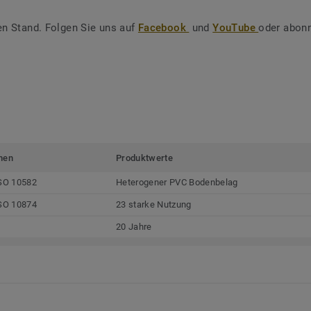
en Stand. Folgen Sie uns auf
Facebook
und
YouTube
oder abonn
men
Produktwerte
SO 10582
Heterogener PVC Bodenbelag
SO 10874
23 starke Nutzung
20 Jahre