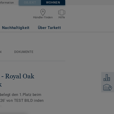
OBJEKT
WOHNEN
nformation
Händler finden
Hilfe
ISAL Mini Plank
Nachhaltigkeit
Über Tarkett
N
DOKUMENTE
 - Royal Oak
Zum Ver
k
Händler
 belegt den 1.Platz beim
‘ von TEST BILD inden
n.