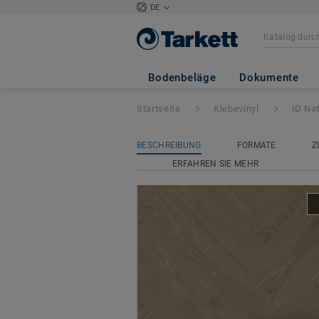
DE
iD Naturals Glue
Bodenbeläge
Dokumente
Startseite
Klebevinyl
iD Na
BESCHREIBUNG
FORMATE
Z
ERFAHREN SIE MEHR