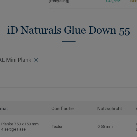
(Recycling)
CO
/m
ER
2
Die Tektanium-Oberfläche sorgt für eine 
Optik und schützt zuverlässig vor Kratze
ideal für stark genutzte Wohnräume.
iD Naturals Glue Down 55
Zirkulär gedacht
Hergestellt in Europa mit 36 % Recycling
recycelbar. Zudem ist der Bodenbelag pht
AL Mini Plank
niedrige VOC-Emissionen auf, geprüft na
Standards.
iD Naturals Glue Down ist auch mit 0,70
Nutzschichtstärkeverfügbar, geeignet für
(
Link zur Kollektion
).
rmat
Oberfläche
Nutzschicht
>> Erfahren Sie mehr über Tarkett Klebevi
Planke 750 x 150 mm
Textur
0,55 mm
4 seitige Fase