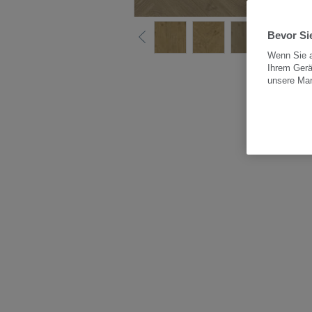
Bevor Sie
Wenn Sie a
Ihrem Gerä
Alle
unsere Ma