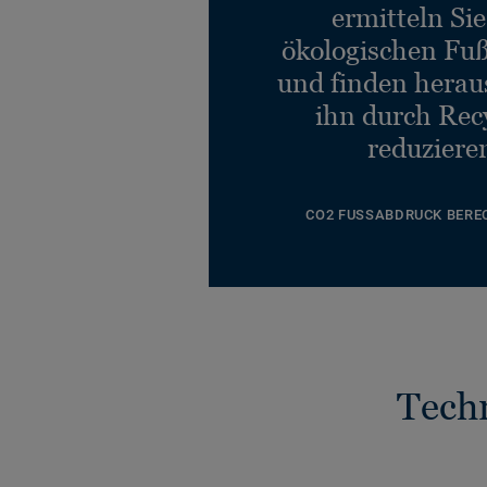
ermitteln Si
ökologischen Fu
und finden heraus
ihn durch Rec
reduziere
CO2 FUSSABDRUCK BERE
Tech