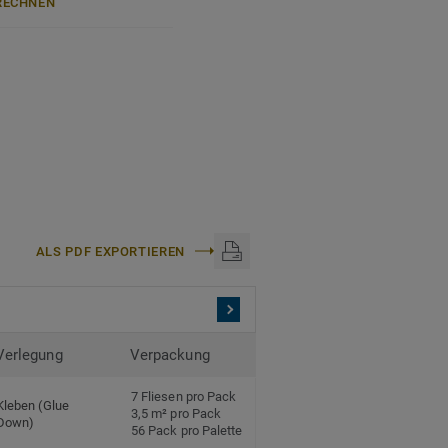
ECHNEN
authentische, ultramatte
rn, Flecken und Abrieb –
anteil und zu 100%
halatfrei und weist sehr
ch anerkannten
ALS PDF EXPORTIEREN
 mm
 den Einsatz im Objekt
Verlegung
Verpackung
nyl.
7 Fliesen pro Pack
Kleben (Glue
3,5 m² pro Pack
Down)
56 Pack pro Palette