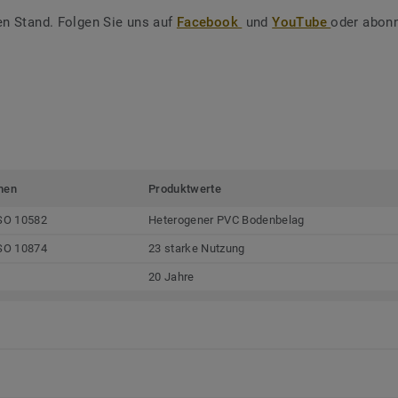
en Stand. Folgen Sie uns auf
Facebook
und
YouTube
oder abonn
men
Produktwerte
SO 10582
Heterogener PVC Bodenbelag
SO 10874
23 starke Nutzung
20 Jahre