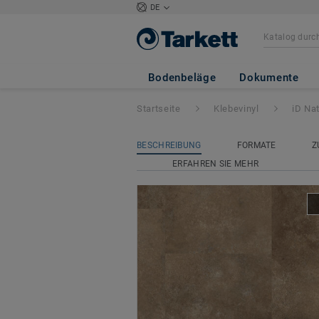
DE
iD Naturals Glue
Bodenbeläge
Dokumente
Startseite
Klebevinyl
iD Na
BESCHREIBUNG
FORMATE
Z
ERFAHREN SIE MEHR