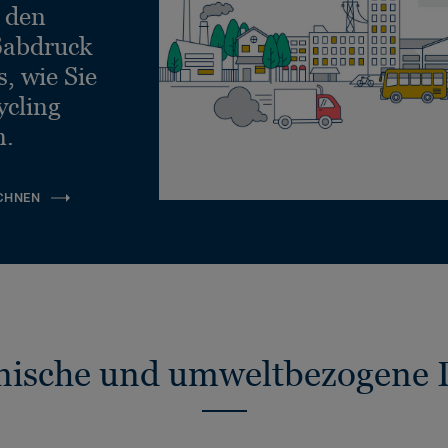
e den
ßabdruck
, wie Sie
ycling
n.
CHNEN
nische und umweltbezogene 