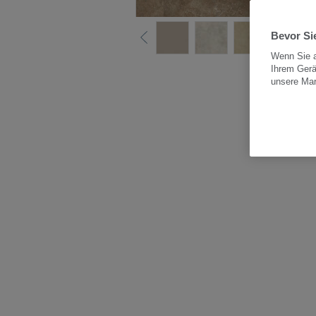
Bevor Sie
Wenn Sie a
Ihrem Gerä
Alle
unsere Ma