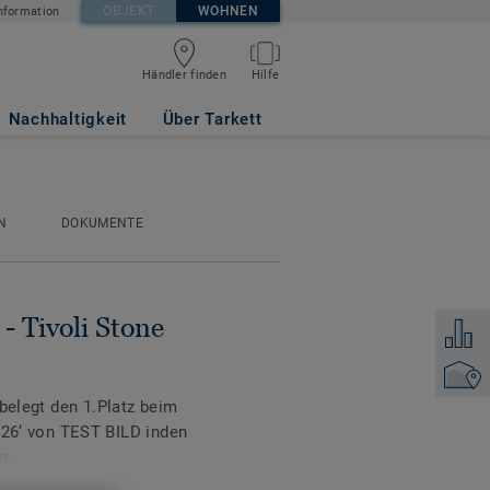
OBJEKT
WOHNEN
nformation
Händler finden
Hilfe
NO
Nachhaltigkeit
Über Tarkett
N
DOKUMENTE
- Tivoli Stone
Zum Ver
Händler
 belegt den 1.Platz beim
‘ von TEST BILD inden
n.