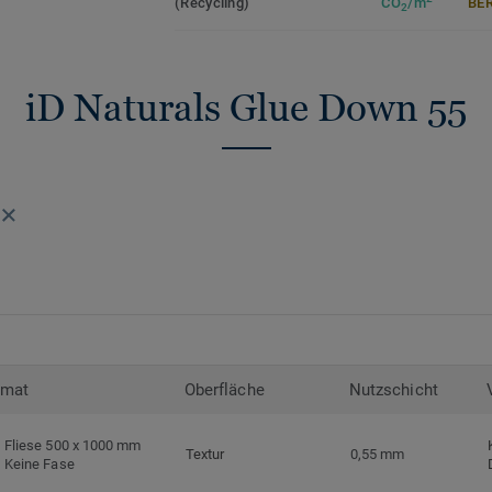
(Recycling)
CO
/m
ER
2
Die Tektanium-Oberfläche sorgt für eine 
Optik und schützt zuverlässig vor Kratze
ideal für stark genutzte Wohnräume.
iD Naturals Glue Down 55
Zirkulär gedacht
Hergestellt in Europa mit 36 % Recycling
recycelbar. Zudem ist der Bodenbelag pht
niedrige VOC-Emissionen auf, geprüft na
Standards.
iD Naturals Glue Down ist auch mit 0,70
Nutzschichtstärkeverfügbar, geeignet für
(
Link zur Kollektion
).
rmat
Oberfläche
Nutzschicht
>> Erfahren Sie mehr über Tarkett Klebevi
Fliese 500 x 1000 mm
Textur
0,55 mm
Keine Fase