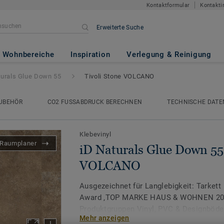
Kontaktformular
Kontakti
Erweiterte Suche
 Down 55
- Tivoli Stone VOLCA
Wohnbereiche
Inspiration
Verlegung & Reinigung
turals Glue Down 55
Tivoli Stone VOLCANO
UBEHÖR
CO2 FUSSABDRUCK BERECHNEN
TECHNISCHE DATE
Klebevinyl
Raumplaner
iD Naturals Glue Down 55 
VOLCANO
Ausgezeichnet für Langlebigkeit: Tarkett
Award ‚TOP MARKE HAUS & WOHNEN 2026
Produktgruppen Vinyl, PVC & Designböde
Mehr anzeigen