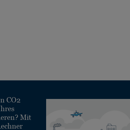
en CO2
Ihres
ieren? Mit
echner