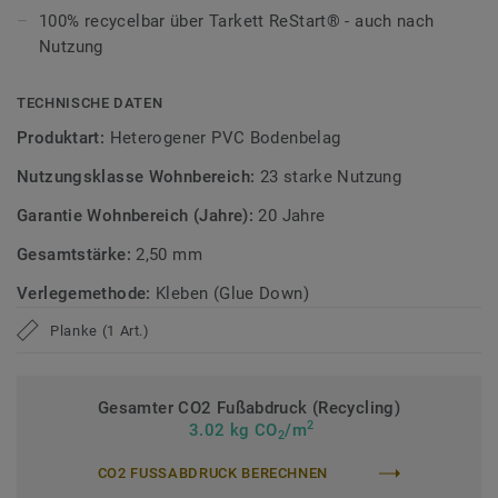
100% recycelbar über Tarkett ReStart® - auch nach
bis zu 12 m² ohne sichtbaren Rapport. So entstehen
Nutzung
besonders natürliche und hochwertige Bodenbilder.
Ultramatte Oberfläche, besonders widerstandsfähig
TECHNISCHE DATEN
Produktart:
Heterogener PVC Bodenbelag
Die Tektanium-Oberfläche sorgt für eine authentische,
ultramatte Optik und schützt zuverlässig vor Kratzern,
Nutzungsklasse Wohnbereich:
23 starke Nutzung
Flecken und Abrieb – ideal für stark genutzte Wohnräume.
Garantie Wohnbereich (Jahre):
20 Jahre
Zirkulär gedacht
Gesamtstärke:
2,50 mm
Hergestellt in Europa mit 36 % Recyclinganteil und zu 100%
Verlegemethode:
Kleben (Glue Down)
recycelbar. Zudem ist der Bodenbelag phthalatfrei und
Planke (1 Art.)
weist sehr niedrige VOC-Emissionen auf, geprüft nach
anerkannten Standards.
Gesamter CO2 Fußabdruck (Recycling)
iD Naturals Glue Down ist auch mit 0,70 mm
2
3.02 kg CO
/m
2
Nutzschichtstärkeverfügbar, geeignet für den Einsatz im
Objekt (
Link zur Kollektion
).
CO2 FUSSABDRUCK BERECHNEN