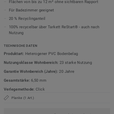
Flächen von bis zu 12 m² ohne sichtbaren Rapport
schnell und unkompliziert per Klicksystem verlegen. Kleine
Unebenheiten im Untergrund werden ausgeglichen, wodurch
Für Badezimmer geeignet
sich der Boden besonders für Renovierungen eignet.
20 % Recyclinganteil
Ultramatte Oberfläche für den Alltag
100% recycelbar über Tarkett ReStart® - auch nach
Nutzung
Die Tektanium-Oberfläche sorgt für eine authentische,
ultramatte Optik und schützt zuverlässig vor Kratzern,
TECHNISCHE DATEN
Flecken und Abrieb – ideal für stark genutzte Wohnräume.
Produktart:
Heterogener PVC Bodenbelag
Zirkulär gedacht
Nutzungsklasse Wohnbereich:
23 starke Nutzung
Hergestellt in Europa mit 20 % Recyclinganteil und zu 100%
Garantie Wohnbereich (Jahre):
20 Jahre
recycelbar. Zudem ist der Bodenbelag phthalatfrei und
Gesamtstärke:
6,50 mm
weist sehr niedrige VOC-Emissionen auf, geprüft nach
anerkannten Standards.
Verlegemethode:
Click
iD Naturals Click Ultimate ist auch mit 0,70 mm
Planke (1 Art.)
Nutzschichtstärke verfügbar, geeignet für den Einsatz im
Objekt (
Link zur Kollektion
).