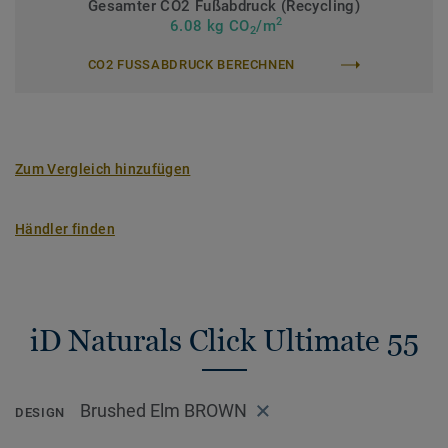
Gesamter CO2 Fußabdruck (Recycling)
2
>> Erfahren Sie mehr über Tarkett Klick Vinyl.
6.08 kg CO
/m
2
CO2 FUSSABDRUCK BERECHNEN
Zum Vergleich hinzufügen
Händler finden
iD Naturals Click Ultimate 55
Brushed Elm BROWN
DESIGN